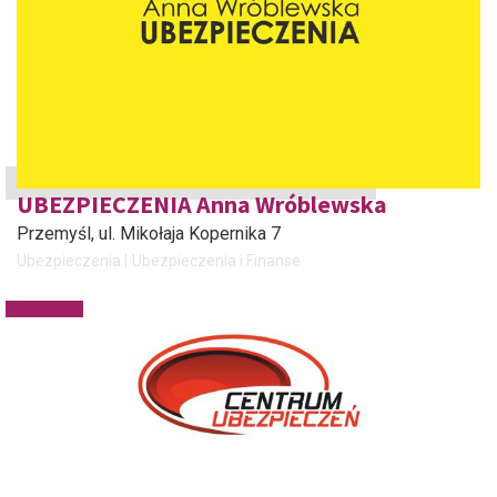
UBEZPIECZENIA Anna Wróblewska
Przemyśl
, ul. Mikołaja Kopernika 7
Ubezpieczenia
Ubezpieczenia i Finanse