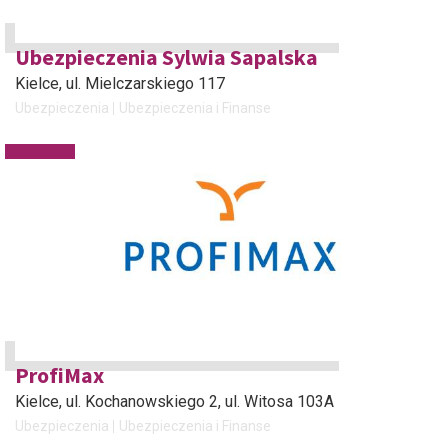
Ubezpieczenia Sylwia Sapalska
Kielce
, ul. Mielczarskiego 117
Ubezpieczenia
Ubezpieczenia i Finanse
ProfiMax
Kielce
, ul. Kochanowskiego 2, ul. Witosa 103A
Ubezpieczenia
Ubezpieczenia i Finanse