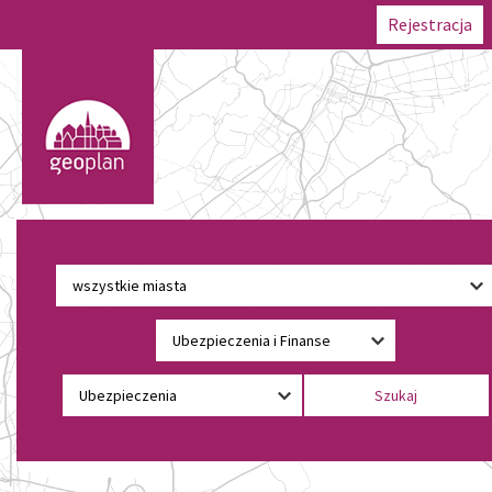
Rejestracja