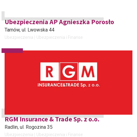
Ubezpieczenia AP Agnieszka Porosło
Tarnów
, ul. Lwowska 44
Ubezpieczenia
Ubezpieczenia i Finanse
RGM Insurance & Trade Sp. z o.o.
Radlin
, ul. Rogozina 35
Ubezpieczenia
Ubezpieczenia i Finanse