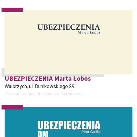
UBEZPIECZENIA Marta Łobos
Wałbrzych
, ul. Dunikowskiego 29
Ubezpieczenia
Ubezpieczenia i Finanse