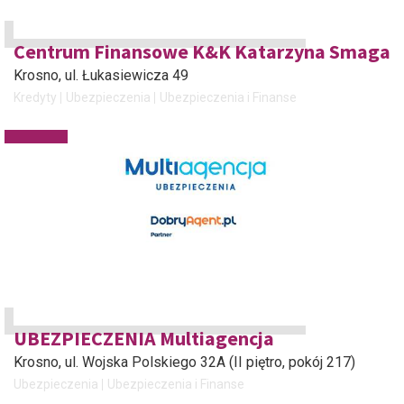
Centrum Finansowe K&K Katarzyna Smaga
Krosno
, ul. Łukasiewicza 49
Kredyty
Ubezpieczenia
Ubezpieczenia i Finanse
UBEZPIECZENIA Multiagencja
Krosno
, ul. Wojska Polskiego 32A (II piętro, pokój 217)
Ubezpieczenia
Ubezpieczenia i Finanse