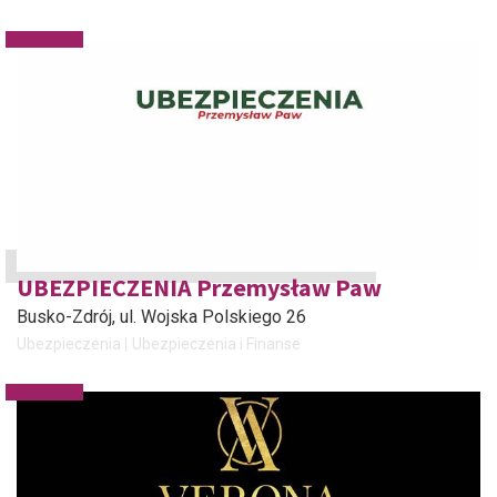
UBEZPIECZENIA Przemysław Paw
Busko-Zdrój
, ul. Wojska Polskiego 26
Ubezpieczenia
Ubezpieczenia i Finanse