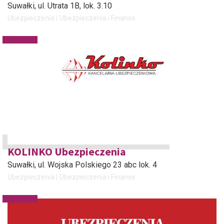
Suwałki
, ul. Utrata 1B, lok. 3.10
Ubezpieczenia
Ubezpieczenia i Finanse
KOLINKO Ubezpieczenia
Suwałki
, ul. Wojska Polskiego 23 abc lok. 4
Ubezpieczenia
Ubezpieczenia i Finanse