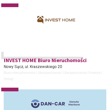
INVEST HOME Biuro Nieruchomości
Nowy Sącz
, ul. Kraszewskiego 20
Biuro nieruchomości
Ubezpieczenia
Ubezpieczenia i Finanse
Usługi