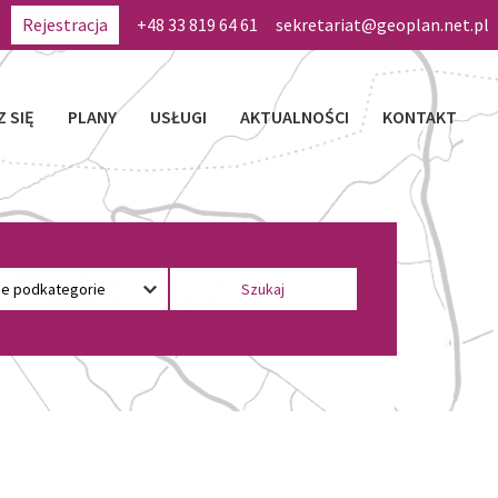
Rejestracja
+48 33 819 64 61
sekretariat@geoplan.net.pl
Z SIĘ
PLANY
USŁUGI
AKTUALNOŚCI
KONTAKT