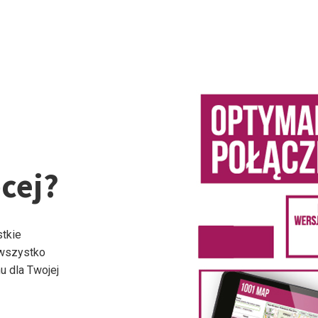
cej?
stkie
 wszystko
u dla Twojej