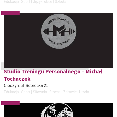
Edukacja i Sport
Języki obce
Szkoła
Studio Treningu Personalnego – Michał
Tochaczek
Cieszyn
, ul. Bobrecka 25
Edukacja i Sport
Siłownia i fitness
Zdrowie i Uroda