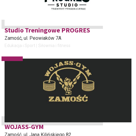
Studio Treningowe PROGRES
Zamość
, ul. Peowiaków 7A
Edukacja i Sport
Siłownia i fitness
WOJASS-GYM
Zamość
, ul. Jana Kilińskiego 82