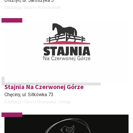
Olsztyn
, ul. Jaroszyka 5
Edukacja i Sport
Przedszkole
Stajnia Na Czerwonej Górze
Chęciny
, ul. Sitkówka 73
Edukacja i Sport
Rozrywka
Usługi