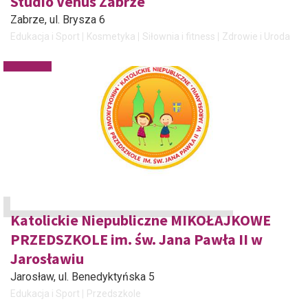
Studio Venus Zabrze
Zabrze
, ul. Brysza 6
Edukacja i Sport
Kosmetyka
Siłownia i fitness
Zdrowie i Uroda
Katolickie Niepubliczne MIKOŁAJKOWE
PRZEDSZKOLE im. św. Jana Pawła II w
Jarosławiu
Jarosław
, ul. Benedyktyńska 5
Edukacja i Sport
Przedszkole