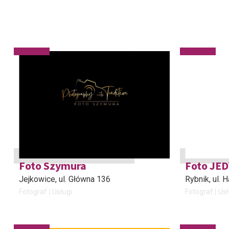
Foto Szymura
Foto JE
Jejkowice
, ul. Główna 136
Rybnik
, ul. 
Fotograf
Usługi
Fotograf
Usł