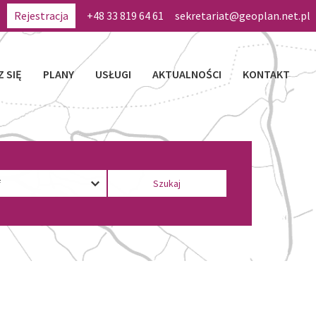
Rejestracja
+48 33 819 64 61
sekretariat@geoplan.net.pl
Z SIĘ
PLANY
USŁUGI
AKTUALNOŚCI
KONTAKT