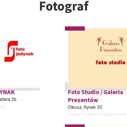
Fotograf
DYNAK
Foto Studio / Galeria
Prezentów
Hallera 2b
ugi
Olkusz
, Rynek 30
Fotograf
Usługi
Zakupy i Hande