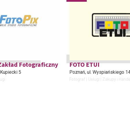
Zakład Fotograficzny
FOTO ETUI
 Kupiecki 5
Poznań
, ul. Wyspiańskiego 1
ugi
Fotograf
Usługi
Zakupy i Hande