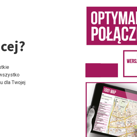
cej?
stkie
 wszystko
u dla Twojej