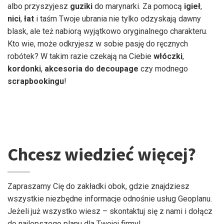
albo przyszyjesz
guziki
do marynarki. Za pomocą
igieł
,
nici
,
łat
i taśm Twoje ubrania nie tylko odzyskają dawny
blask, ale też nabiorą wyjątkowo oryginalnego charakteru.
Kto wie, może odkryjesz w sobie pasję do ręcznych
robótek? W takim razie czekają na Ciebie
włóczki
,
kordonki
,
akcesoria
do
decoupage
czy modnego
scrapbookingu
!
Chcesz wiedzieć więcej?
Zapraszamy Cię do zakładki obok, gdzie znajdziesz
wszystkie niezbędne informacje odnośnie usług Geoplanu.
Jeżeli już wszystko wiesz – skontaktuj się z nami i dołącz
do najlepszego planu dla Twojej firmy!