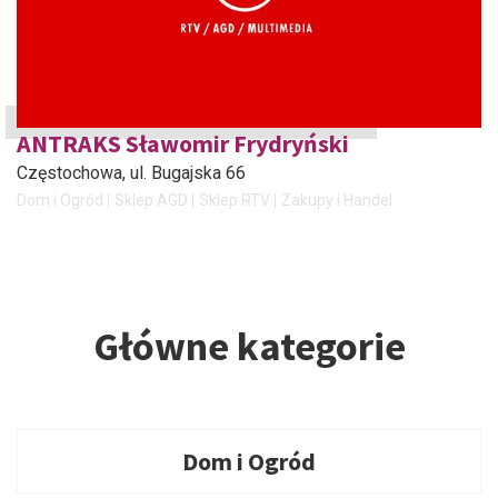
ANTRAKS Sławomir Frydryński
Częstochowa
, ul. Bugajska 66
Dom i Ogród
Sklep AGD
Sklep RTV
Zakupy i Handel
Główne kategorie
Dom i Ogród