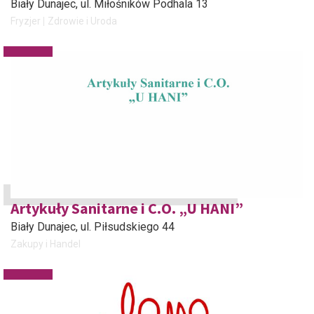
Biały Dunajec
, ul. Miłośników Podhala 13
Fryzjer
Zdrowie i Uroda
Artykuły Sanitarne i C.O. „U HANI”
Biały Dunajec
, ul. Piłsudskiego 44
Zakupy i Handel