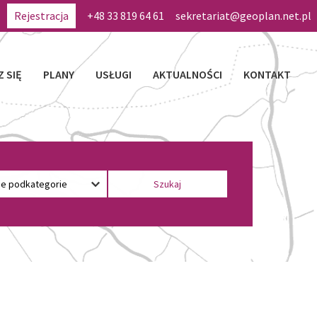
Rejestracja
+48 33 819 64 61
sekretariat@geoplan.net.pl
Z SIĘ
PLANY
USŁUGI
AKTUALNOŚCI
KONTAKT