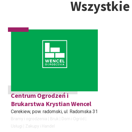
Wszystkie
Centrum Ogrodzeń i
Brukarstwa Krystian Wencel
Cerekiew, pow. radomski
, ul. Radomska 31
Bramy i ogrodzenia
Bruk
Dom i Ogród
Usługi
Zakupy i Handel