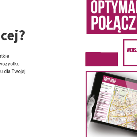
cej?
stkie
 wszystko
u dla Twojej