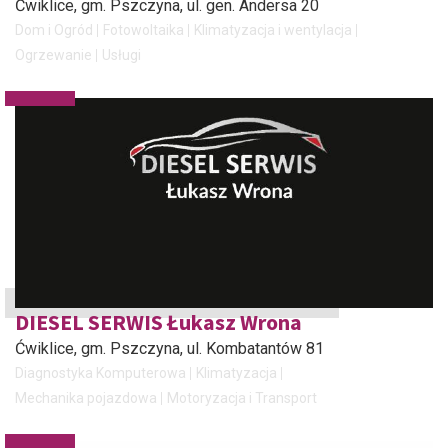
Ćwiklice, gm. Pszczyna
, ul. gen. Andersa 20
Dom i Ogród
Fotowoltaika
Klimatyzacja i wentylacja
Ogrzewanie
Usługi
DIESEL SERWIS Łukasz Wrona
Ćwiklice, gm. Pszczyna
, ul. Kombatantów 81
Diagnostyka Komputerowa
Klimatyzacja
Mechanika pojazdowa
Motoryzacja i Transport