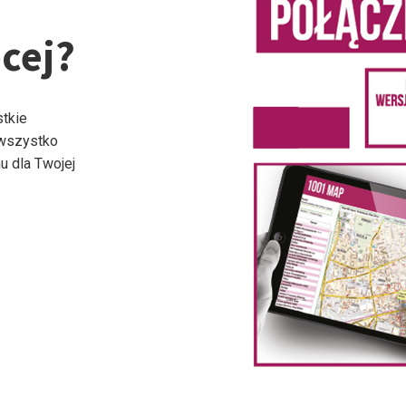
cej?
stkie
 wszystko
u dla Twojej