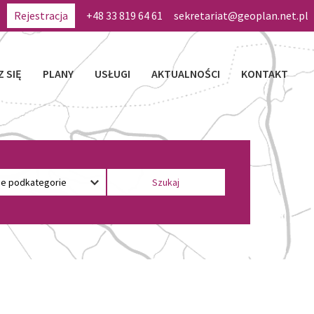
Rejestracja
+48 33 819 64 61
sekretariat@geoplan.net.pl
Z SIĘ
PLANY
USŁUGI
AKTUALNOŚCI
KONTAKT