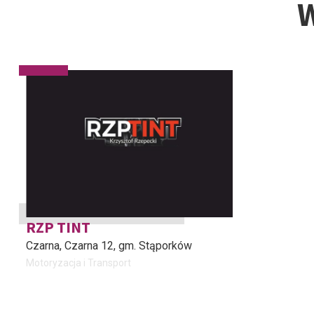
W
RZP TINT
Czarna
, Czarna 12, gm. Stąporków
Motoryzacja i Transport