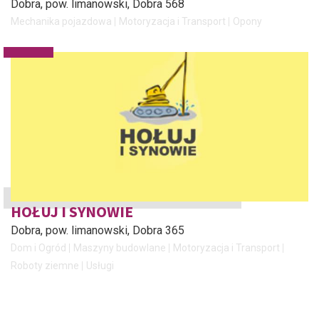
Dobra, pow. limanowski
, Dobra 568
Mechanika pojazdowa
Motoryzacja i Transport
Opony
HOŁUJ I SYNOWIE
Dobra, pow. limanowski
, Dobra 365
Dom i Ogród
Maszyny budowlane
Motoryzacja i Transport
Roboty ziemne
Usługi