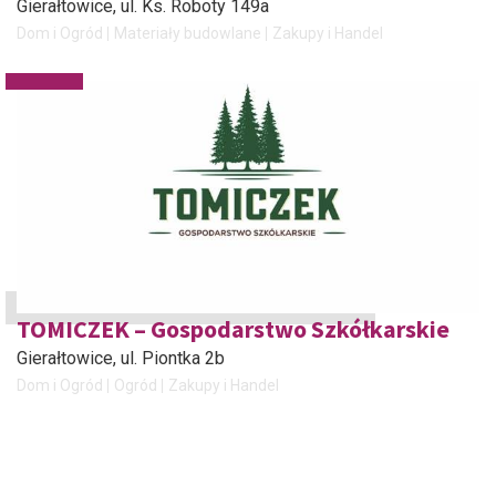
Gierałtowice
, ul. Ks. Roboty 149a
Dom i Ogród
Materiały budowlane
Zakupy i Handel
TOMICZEK – Gospodarstwo Szkółkarskie
Gierałtowice
, ul. Piontka 2b
Dom i Ogród
Ogród
Zakupy i Handel