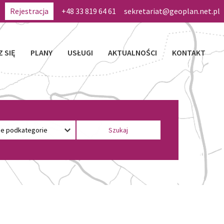
Rejestracja
+48 33 819 64 61
sekretariat@geoplan.net.pl
Z SIĘ
PLANY
USŁUGI
AKTUALNOŚCI
KONTAKT