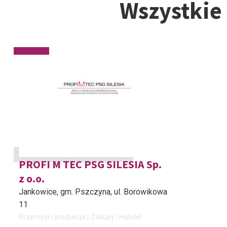
Wszystkie
PROFI M TEC PSG SILESIA Sp.
z o.o.
Jankowice, gm. Pszczyna
, ul. Borowikowa
11
Przemysł i produkcja
Zakupy i Handel