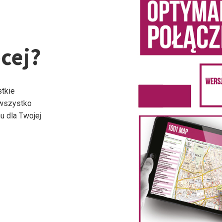
cej?
stkie
 wszystko
u dla Twojej