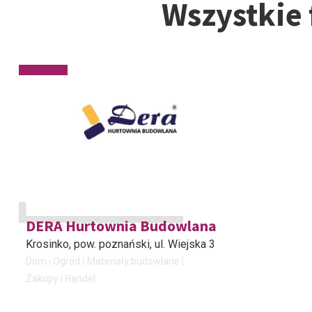
Wszystkie 
DERA Hurtownia Budowlana
Krosinko, pow. poznański
, ul. Wiejska 3
Dom i Ogród
Materiały budowlane
Zakupy i Handel