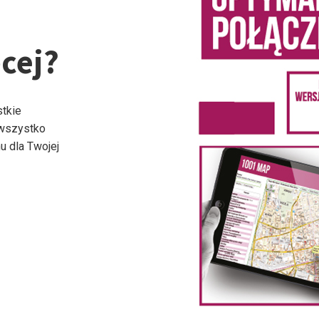
cej?
stkie
 wszystko
u dla Twojej