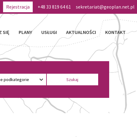
Rejestracja
+48 33 819 64 61
sekretariat@geoplan.net.pl
Z SIĘ
PLANY
USŁUGI
AKTUALNOŚCI
KONTAKT