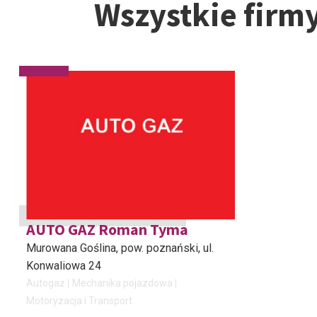
Wszystkie firm
AUTO GAZ Roman Tyma
Murowana Goślina, pow. poznański
, ul.
Konwaliowa 24
Autogaz
Mechanika pojazdowa
Motoryzacja i Transport