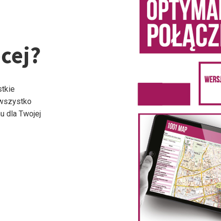
cej?
stkie
 wszystko
u dla Twojej