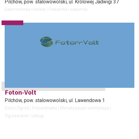
Pilchów, pow. stalowowolski
, ul. Królowej Jadwigi 37
Gastronomia i Hotele
Piekarnia i cukiernia
Foton-Volt
Pilchów, pow. stalowowolski
, ul. Lawendowa 1
Dom i Ogród
Fotowoltaika
Klimatyzacja i wentylacja
Ogrzewanie
Usługi