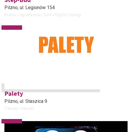
Pilzno
, ul. Legionów 154
Bramy i ogrodzenia
Dom i Ogród
Usługi
Palety
Pilzno
, ul. Staszica 9
Zakupy i Handel