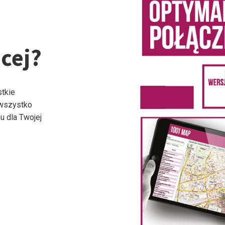
cej?
stkie
 wszystko
u dla Twojej