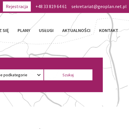
Rejestracja
+48 33 819 64 61
sekretariat@geoplan.net.pl
Z SIĘ
PLANY
USŁUGI
AKTUALNOŚCI
KONTAKT