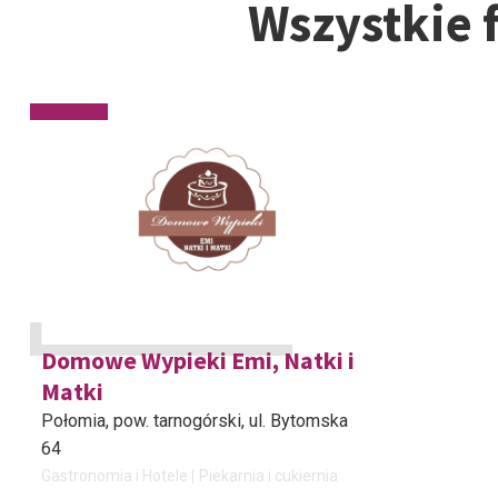
Wszystkie 
Domowe Wypieki Emi, Natki i
Matki
Połomia, pow. tarnogórski
, ul. Bytomska
64
Gastronomia i Hotele
Piekarnia i cukiernia