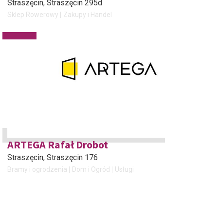
Straszęcin
, Straszęcin 295d
Sklep Rowerowy
Zakupy i Handel
ARTEGA Rafał Drobot
Straszęcin
, Straszęcin 176
Bramy i ogrodzenia
Dom i Ogród
Usługi