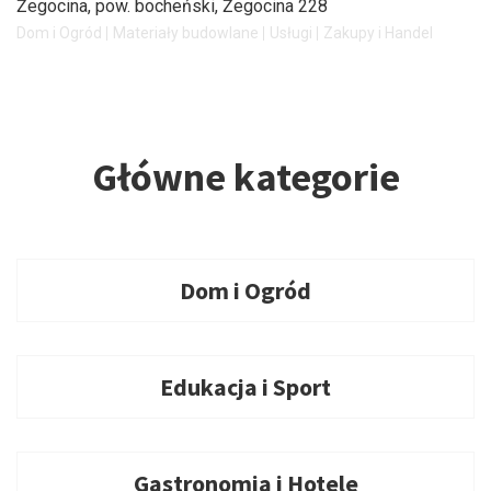
Żegocina, pow. bocheński
, Żegocina 228
Dom i Ogród
Materiały budowlane
Usługi
Zakupy i Handel
Główne kategorie
Dom i Ogród
Edukacja i Sport
Gastronomia i Hotele