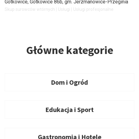
Gotkowice
, Gotkowice 86b, gm. Jerzmanowice-Przeginia
Skup surowców wtórnych
Usługi
Usługi profesjonalne
Główne kategorie
Dom i Ogród
Edukacja i Sport
Gastronomia i Hotele