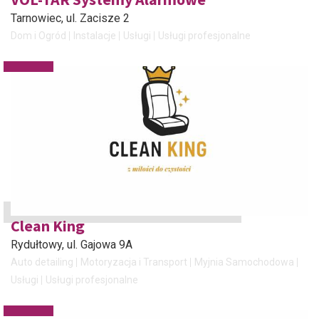
Tarnowiec
, ul. Zacisze 2
Dom i Ogród
Instalacje
Usługi
Usługi profesjonalne
Clean King
Rydułtowy
, ul. Gajowa 9A
Auto detailing
Motoryzacja i Transport
Myjnia Samochodowa
Usługi
Usługi profesjonalne