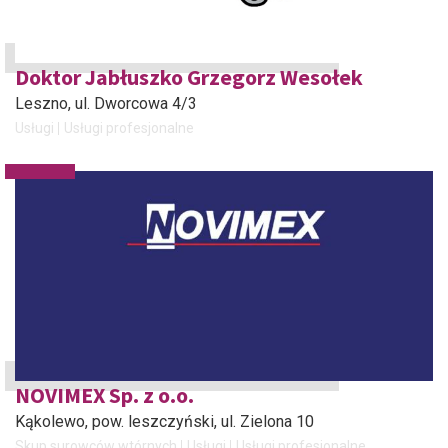
Doktor Jabłuszko Grzegorz Wesołek
Leszno
, ul. Dworcowa 4/3
Usługi
Usługi profesjonalne
NOVIMEX Sp. z o.o.
Kąkolewo, pow. leszczyński
, ul. Zielona 10
Skup surowców wtórnych
Usługi
Usługi profesjonalne