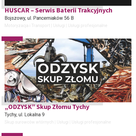
HUSCAR – Serwis Baterii Trakcyjnych
Bojszowy
, ul. Pancerniaków 56 B
Motoryzacja i Transport
Usługi
Usługi profesjonalne
„ODZYSK” Skup Złomu Tychy
Tychy
, ul. Lokalna 9
Skup surowców wtórnych
Usługi
Usługi profesjonalne