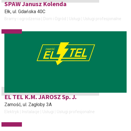
SPAW Janusz Kolenda
Ełk
, ul. Gdańska 40C
Bramy i ogrodzenia
Dom i Ogród
Usługi
Usługi profesjonalne
EL TEL K.M. JAROSZ Sp. J.
Zamość
, ul. Zagłoby 3A
Elektryk
Instalacje
Usługi
Usługi profesjonalne