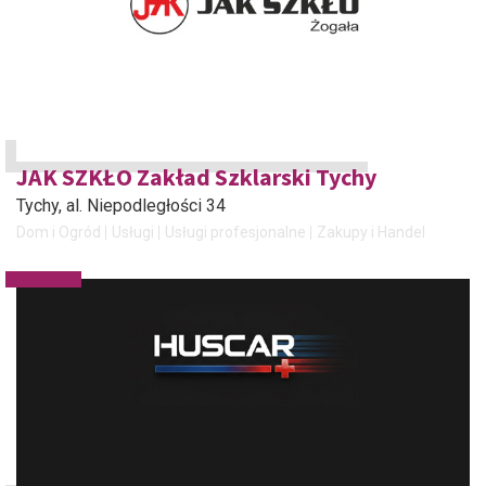
JAK SZKŁO Zakład Szklarski Tychy
Tychy
, al. Niepodległości 34
Dom i Ogród
Usługi
Usługi profesjonalne
Zakupy i Handel