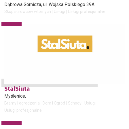
Dąbrowa Górnicza
, ul. Wojska Polskiego 39A
Skup surowców wtórnych
Usługi
Usługi profesjonalne
StalSiuta
Myślenice
,
Bramy i ogrodzenia
Dom i Ogród
Schody
Usługi
Usługi profesjonalne