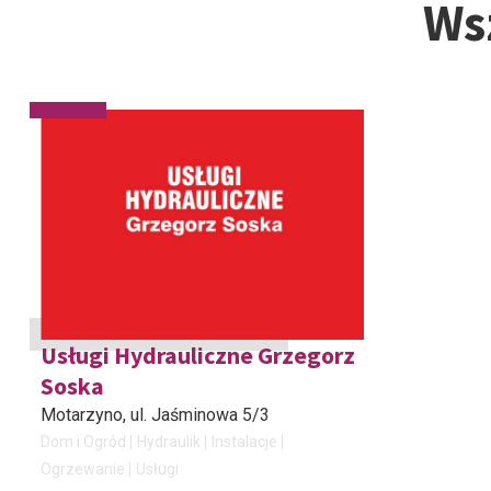
Ws
Usługi Hydrauliczne Grzegorz
Soska
Motarzyno
, ul. Jaśminowa 5/3
Dom i Ogród
Hydraulik
Instalacje
Ogrzewanie
Usługi