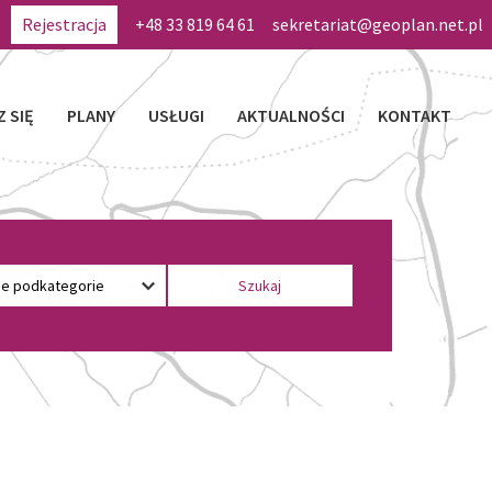
Rejestracja
+48 33 819 64 61
sekretariat@geoplan.net.pl
Z SIĘ
PLANY
USŁUGI
AKTUALNOŚCI
KONTAKT