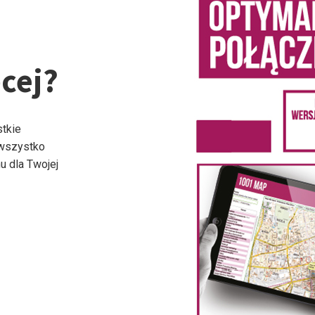
cej?
stkie
 wszystko
u dla Twojej