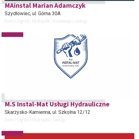
MAinstal Marian Adamczyk
Szydłowiec
, ul. Górna 30A
Dom i Ogród
Hydraulik
Instalacje
Usługi
M.S Instal-Mat Usługi Hydrauliczne
Skarżysko-Kamienna
, ul. Szkolna 12/12
Dom i Ogród
Hydraulik
Usługi