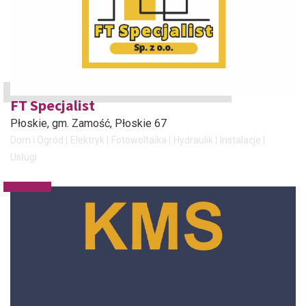
FT Specjalist
Płoskie, gm. Zamość
, Płoskie 67
Dom i Ogród
Elektryk
Fotowoltaika
Hydraulik
Instalacje
Usługi