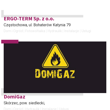
ERGO-TERM Sp. z o.o.
Częstochowa
, ul. Bohaterów Katynia 79
Dom i Ogród
Fotowoltaika
Hydraulik
Instalacje
Usługi
DomiGaz
Skórzec, pow. siedlecki
,
Dom i Ogród
Hydraulik
Instalacje
Usługi