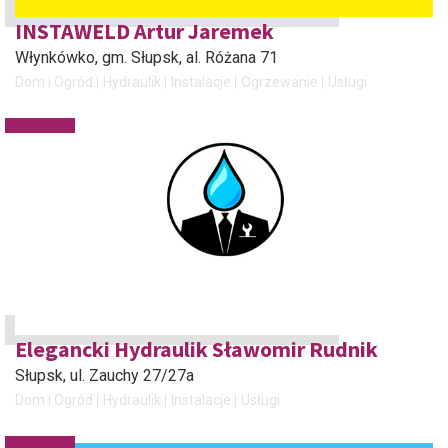
INSTAWELD Artur Jaremek
Włynkówko, gm. Słupsk
, al. Różana 71
Dom i Ogród
Hydraulik
Instalacje
Ogrzewanie
Usługi
Elegancki Hydraulik Sławomir Rudnik
Słupsk
, ul. Zauchy 27/27a
Dom i Ogród
Hydraulik
Instalacje
Usługi