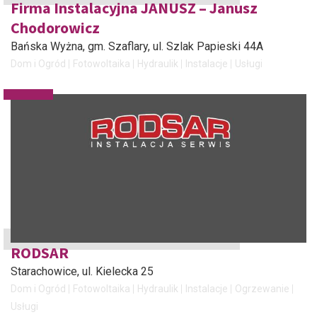
Firma Instalacyjna JANUSZ – Janusz
Chodorowicz
Bańska Wyżna, gm. Szaflary
, ul. Szlak Papieski 44A
Dom i Ogród
Fotowoltaika
Hydraulik
Instalacje
Usługi
RODSAR
Starachowice
, ul. Kielecka 25
Dom i Ogród
Fotowoltaika
Hydraulik
Instalacje
Ogrzewanie
Usługi