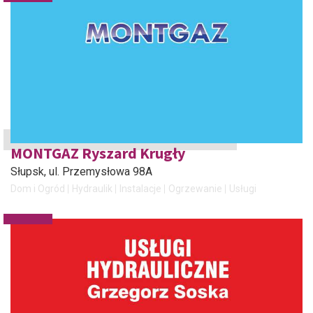
MONTGAZ Ryszard Krugły
Słupsk
, ul. Przemysłowa 98A
Dom i Ogród
Hydraulik
Instalacje
Ogrzewanie
Usługi