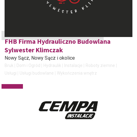
FHB Firma Hydrauliczno Budowlana
Sylwester Klimczak
Nowy Sącz
, Nowy Sącz i okolice
Bruk
Dom i Ogród
Hydraulik
Instalacje
Roboty ziemne
Usługi
Usługi budowlane
Wykończenia wnętrz