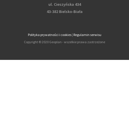
ul. Cieszyńska 434
43-382 Bielsko-Biała
Polityka prywatności i cookies
|
Regulamin serwisu
Copyright © 2020 Geoplan - wszelkie prawa zastrzeżone