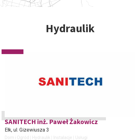
Hydraulik
SANITECH inż. Paweł Żakowicz
Ełk
, ul. Gizewiusza 3
Dom i Ogród
Hydraulik
Instalacje
Usługi