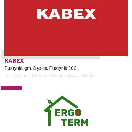
KABEX
Pustynia, gm. Dębica
, Pustynia 30C
Dom i Ogród
Hydraulik
Usługi
Zakupy i Handel