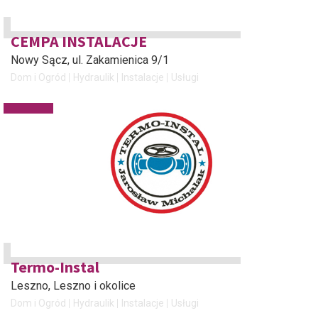
CEMPA INSTALACJE
Nowy Sącz
, ul. Zakamienica 9/1
Dom i Ogród
Hydraulik
Instalacje
Usługi
Termo-Instal
Leszno
, Leszno i okolice
Dom i Ogród
Hydraulik
Instalacje
Usługi