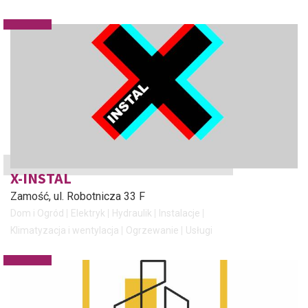
X-INSTAL
Zamość
, ul. Robotnicza 33 F
Dom i Ogród
Elektryk
Hydraulik
Instalacje
Klimatyzacja i wentylacja
Ogrzewanie
Usługi