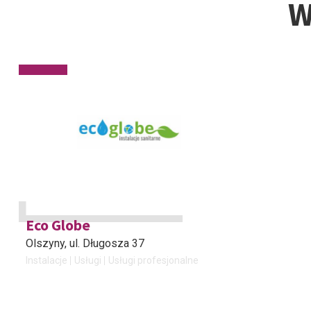
W
Eco Globe
Olszyny
, ul. Długosza 37
Instalacje
Usługi
Usługi profesjonalne