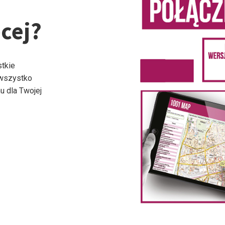
cej?
stkie
 wszystko
u dla Twojej