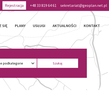
Rejestracja
+48 33 819 64 61
sekretariat@geoplan.net.pl
Z SIĘ
PLANY
USŁUGI
AKTUALNOŚCI
KONTAKT