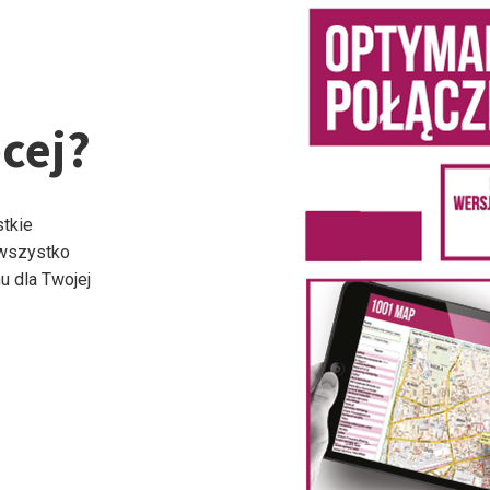
cej?
stkie
 wszystko
u dla Twojej