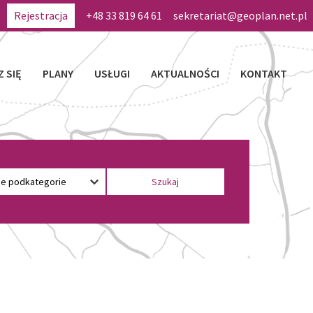
Rejestracja
+48 33 819 64 61
sekretariat@geoplan.net.pl
Z SIĘ
PLANY
USŁUGI
AKTUALNOŚCI
KONTAKT