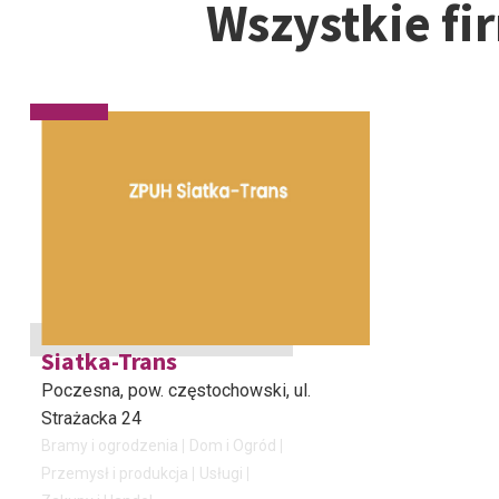
Wszystkie fi
Siatka-Trans
Poczesna, pow. częstochowski
, ul.
Strażacka 24
Bramy i ogrodzenia
Dom i Ogród
Przemysł i produkcja
Usługi