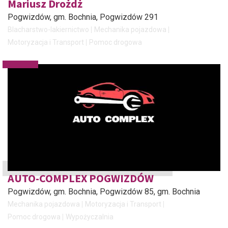
Mariusz Drożdż
Pogwizdów, gm. Bochnia
, Pogwizdów 291
Blacharstwo-lakiernictwo
Mechanika pojazdowa
Motoryzacja i Transport
Pomoc drogowa
AUTO-COMPLEX POGWIZDÓW
Pogwizdów, gm. Bochnia
, Pogwizdów 85, gm. Bochnia
Mechanika pojazdowa
Motoryzacja i Transport
Pomoc drogowa
Wypożyczalnia