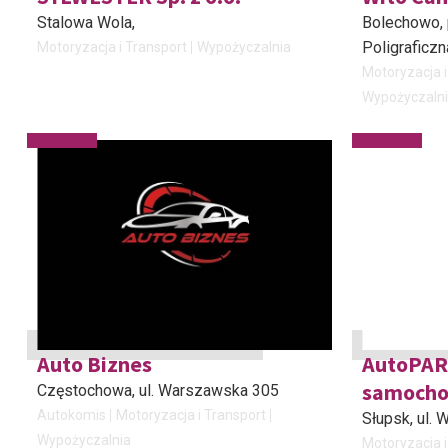
Stalowa Wola
,
Bolechowo, 
Poligraficzn
Motoryzacja i Transport
Wypożyczalnia
Motoryzacja i
Wypożyczaln
Auto Biznes
AutoPAR
samoch
Częstochowa
, ul. Warszawska 305
Autokomis
Motoryzacja i Transport
Słupsk
, ul.
Wypożyczalnia
Motoryzacja i