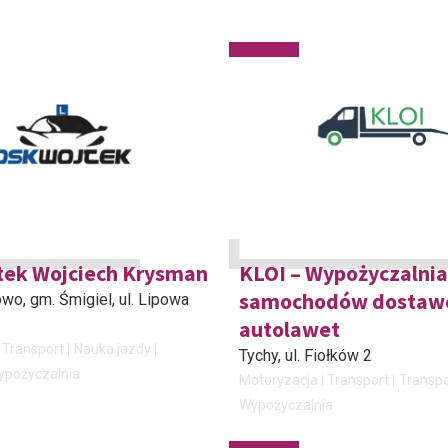
tek Wojciech Krysman
KLOI – Wypożyczalnia
samochodów dostawc
owo, gm. Śmigiel
, ul. Lipowa
autolawet
 Transport
Nauka jazdy
Tychy
, ul. Fiołków 2
ypożyczalnia
Motoryzacja i Transport
Transpo
Wypożyczalnia