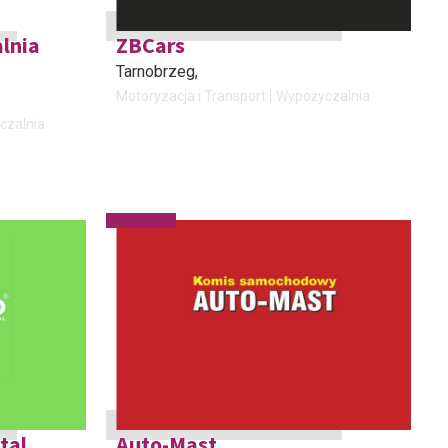
lnia
ZBCars
Tarnobrzeg
,
Motoryzacja i Transport
Wypożyczalnia
czalnia
tal
Auto-Mast