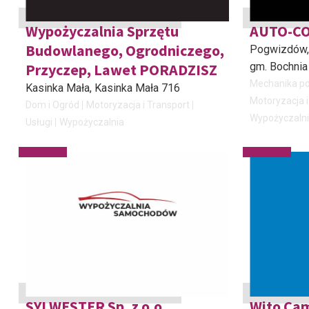
Wypożyczalnia Sprzętu
AUTO-C
Budowlanego, Ogrodniczego,
Pogwizdów,
Przyczep, Lawet PORADZISZ
gm. Bochnia
Mechanika p
Kasinka Mała
, Kasinka Mała 716
Motoryzacja i
Dom i Ogród
Motoryzacja i Transport
Wypożyczaln
Usługi
Wypożyczalnia
SYLWESTER Sp. z o.o.
Wito Ca