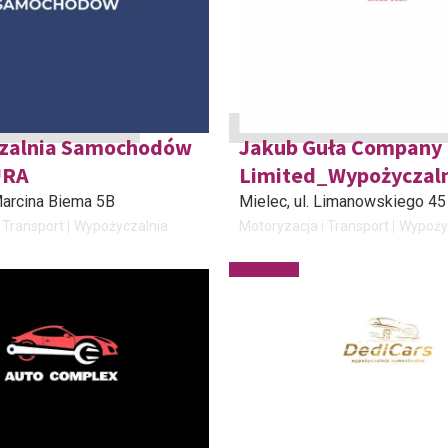
zalnia Samochodów
Jakub Guła Company
URA
Limited_Wypożyczal
 Marcina Biema 5B
Mielec
, ul. Limanowskiego 45
 Transport
Wypożyczalnia
Motoryzacja i Transport
Wypoży