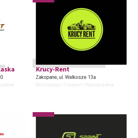
laska
Krucy-Rent
30
Zakopane
, ul. Walkosze 13a
czalnia
Motoryzacja i Transport
Wypożyczalnia