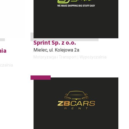
Sprint Sp. z o.o.
nia
Mielec
, ul. Kolejowa 2a
Motoryzacja i Transport
Wypożyczalnia
czalnia