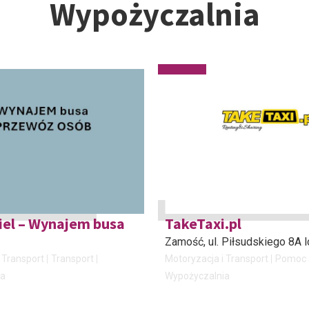
Wypożyczalnia
el – Wynajem busa
TakeTaxi.pl
Zamość
, ul. Piłsudskiego 8A l
 Transport
Transport
Motoryzacja i Transport
Pomoc 
ia
Wypożyczalnia