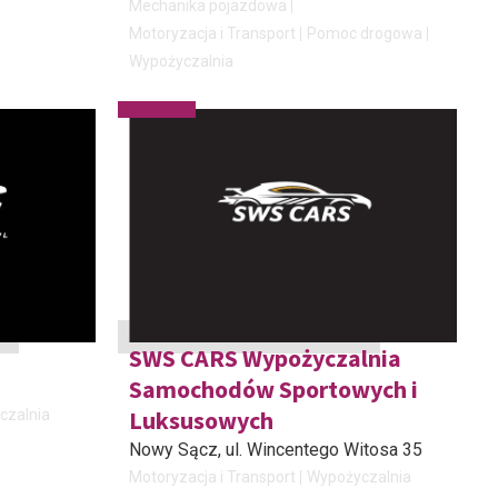
Mechanika pojazdowa
Motoryzacja i Transport
Pomoc drogowa
Wypożyczalnia
SWS CARS Wypożyczalnia
Samochodów Sportowych i
Luksusowych
czalnia
Nowy Sącz
, ul. Wincentego Witosa 35
Motoryzacja i Transport
Wypożyczalnia