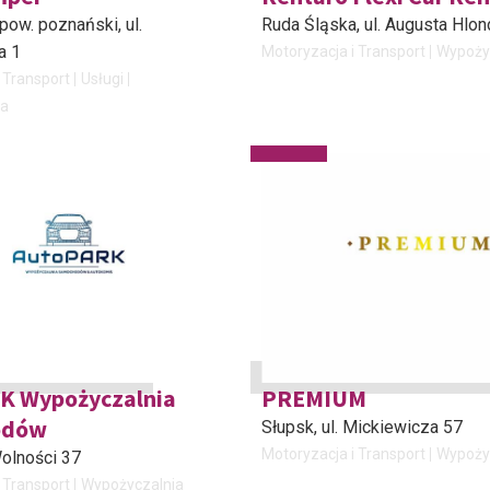
pow. poznański
, ul.
Ruda Śląska
, ul. Augusta Hlo
a 1
Motoryzacja i Transport
Wypoży
 Transport
Usługi
ia
K Wypożyczalnia
PREMIUM
odów
Słupsk
, ul. Mickiewicza 57
Motoryzacja i Transport
Wypoży
 Wolności 37
 Transport
Wypożyczalnia