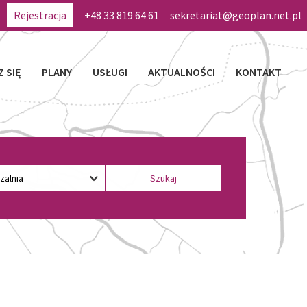
Rejestracja
+48 33 819 64 61
sekretariat@geoplan.net.pl
Z SIĘ
PLANY
USŁUGI
AKTUALNOŚCI
KONTAKT