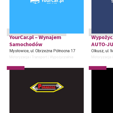
YourCar.pl – Wynajem
Wypożyc
Samochodów
AUTO-J
Mysłowice
, ul. Obrzeżna Północna 17
Olkusz
, ul.
Motoryzacja i Transport
Wypożyczalnia
Motoryzacja i