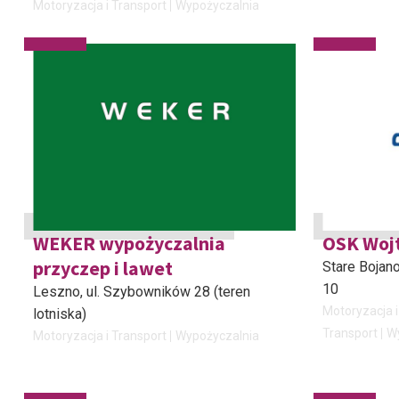
Motoryzacja i Transport
Wypożyczalnia
WEKER wypożyczalnia
OSK Woj
przyczep i lawet
Stare Bojan
10
Leszno
, ul. Szybowników 28 (teren
Motoryzacja i
lotniska)
Transport
W
Motoryzacja i Transport
Wypożyczalnia