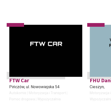
FTW Car
FHU Dani
Pińczów
, ul. Nowowiejska 54
Cieszyn
,
Autokomis
Motoryzacja i Transport
Motoryzacja i
Pomoc drogowa
Wypożyczalnia
Wypożyczaln