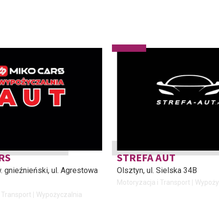
RS
STREFA AUT
. gnieźnieński
, ul. Agrestowa
Olsztyn
, ul. Sielska 34B
Motoryzacja i Transport
Wypoży
 Transport
Wypożyczalnia