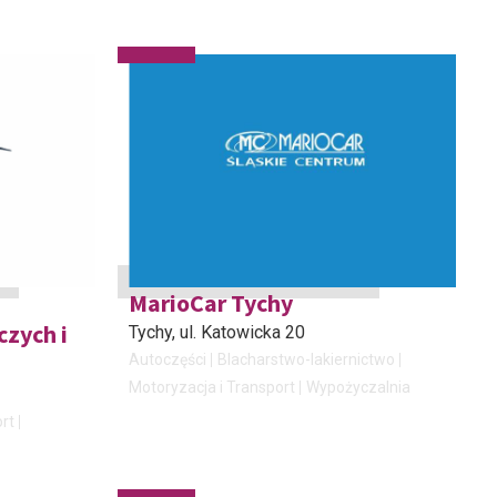
MarioCar Tychy
zych i
Tychy
, ul. Katowicka 20
Autoczęści
Blacharstwo-lakiernictwo
Motoryzacja i Transport
Wypożyczalnia
rt