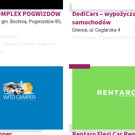
OMPLEX POGWIZDÓW
DediCars – wypożycza
samochodów
 gm. Bochnia
, Pogwizdów 85,
Gliwice
, ul. Ceglarska 4
ojazdowa
Motoryzacja i Transport
Wypoży
 Transport
Pomoc drogowa
ia
mper
Rentaro Flexi Car Ren