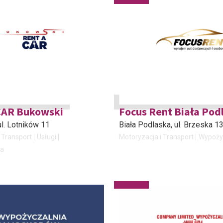
CAR Bukowski
Focus Rent Biała Pod
 ul. Lotników 11
Biała Podlaska
, ul. Brzeska 1
 Transport
Usługi
Motoryzacja i Transport
Wypoży
ia