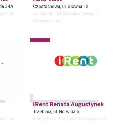
nda 34A
Częstochowa
, ul. Główna 12
czalnia
Autokomis
Motoryzacja i Transport
Wypożyczalnia
iRent Renata Augustynek
Trzebinia
, ul. Norwida 6
czalnia
Motoryzacja i Transport
Wypożyczalnia