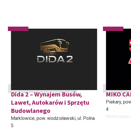
Dida 2 – Wynajem Busów,
MIKO CA
Lawet, Autokarów i Sprzętu
Piekary, pow
Budowlanego
4
Motoryzacja i
Marklowice, pow. wodzisławski
, ul. Polna
5