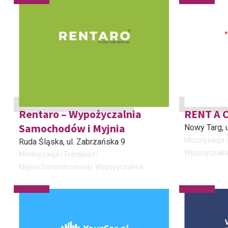
Rentaro – Wypożyczalnia
RENT A 
Samochodów i Myjnia
Nowy Targ
,
Motoryzacja i
Ruda Śląska
, ul. Zabrzańska 9
Wypożyczaln
Motoryzacja i Transport
Myjnia Samochodowa
Wypożyczalnia