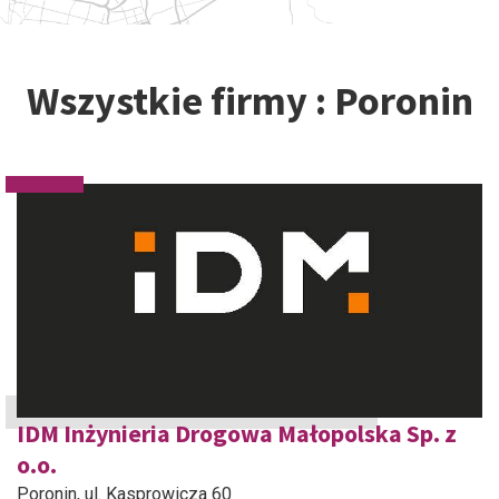
Wszystkie firmy : Poronin
IDM Inżynieria Drogowa Małopolska Sp. z
o.o.
Poronin
, ul. Kasprowicza 60