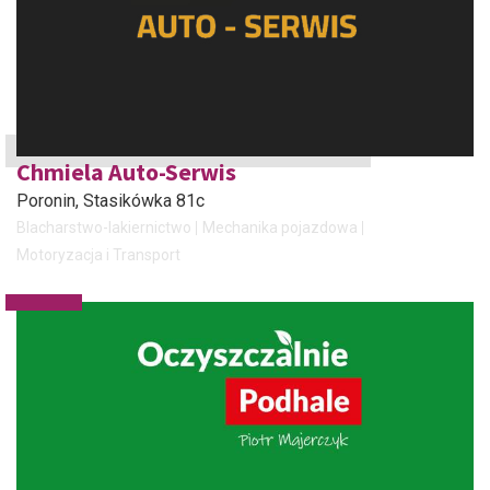
Chmiela Auto-Serwis
Poronin
, Stasikówka 81c
Blacharstwo-lakiernictwo
Mechanika pojazdowa
Motoryzacja i Transport