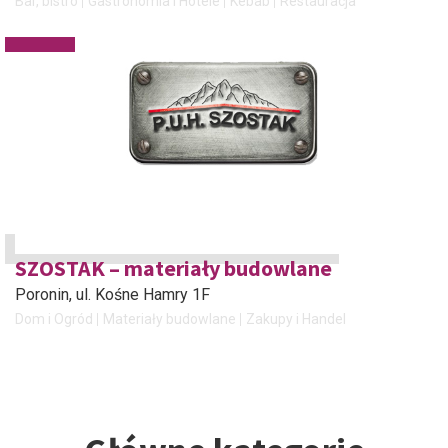
Bar, bistro
Gastronomia i Hotele
Kebab
Restauracja
SZOSTAK – materiały budowlane
Poronin
, ul. Kośne Hamry 1F
Dom i Ogród
Materiały budowlane
Zakupy i Handel