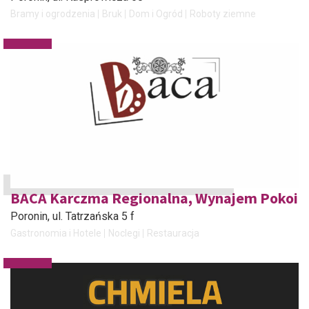
Bramy i ogrodzenia
Bruk
Dom i Ogród
Roboty ziemne
BACA Karczma Regionalna, Wynajem Pokoi
Poronin
, ul. Tatrzańska 5 f
Gastronomia i Hotele
Noclegi
Restauracja