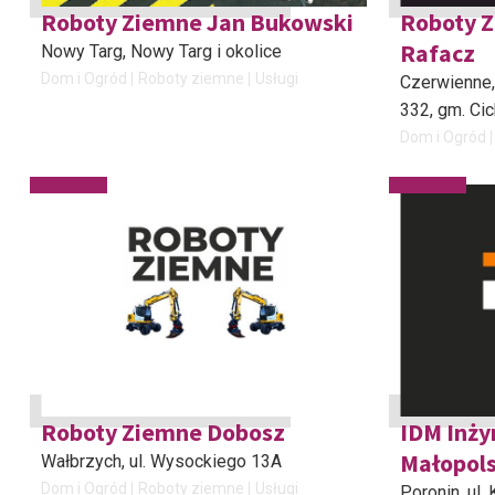
Roboty Ziemne Jan Bukowski
Roboty Z
Rafacz
Nowy Targ
, Nowy Targ i okolice
Dom i Ogród
Roboty ziemne
Usługi
Czerwienne,
332, gm. Ci
Dom i Ogród
Roboty Ziemne Dobosz
IDM Inży
Małopols
Wałbrzych
, ul. Wysockiego 13A
Dom i Ogród
Roboty ziemne
Usługi
Poronin
, ul