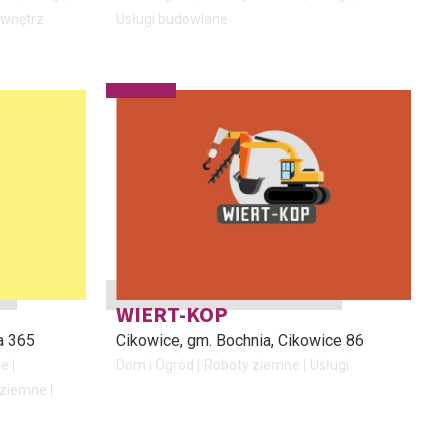
 wnętrz
Usługi budowlane
WIERT-KOP
a 365
Cikowice, gm. Bochnia
, Cikowice 86
ne
Dom i Ogród
Roboty ziemne
Usługi
 ziemne