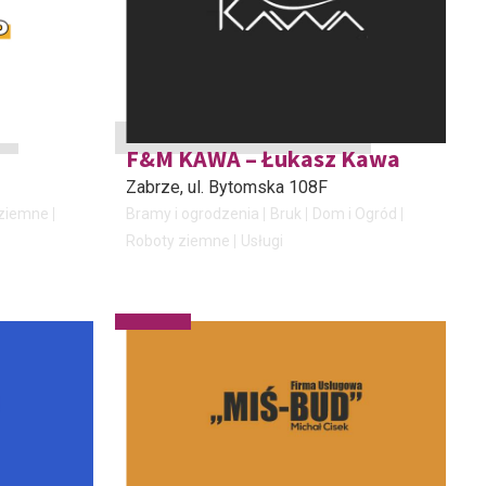
F&M KAWA – Łukasz Kawa
Zabrze
, ul. Bytomska 108F
 ziemne
Bramy i ogrodzenia
Bruk
Dom i Ogród
Roboty ziemne
Usługi