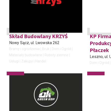
Skład Budowlany KRZYŚ
KP Firm
Produkc
Nowy Sącz
, ul. Lwowska 262
Płaczek
Bramy i ogrodzenia
Bruk
Dom i Ogród
Materiały budowlane
Roboty ziemne
Leszno
, ul
Usługi
Zakupy i Handel
Dom i Ogród