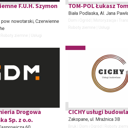
iemne F.U.H. Szymon
TOM-POL Łukasz To
Biała Podlaska
, Al. Jana Pawła
Dom i Ogród
Motoryzacja i Tran
 pow. nowotarski
, Czerwienne
Roboty ziemne
Usługi
che
Roboty ziemne
Usługi
nieria Drogowa
CICHY usługi budowl
ka Sp. z o.o.
Zakopane
, ul. Mraźnica 3B
Bruk
Dom i Ogród
Roboty ziem
. Kasprowicza 60