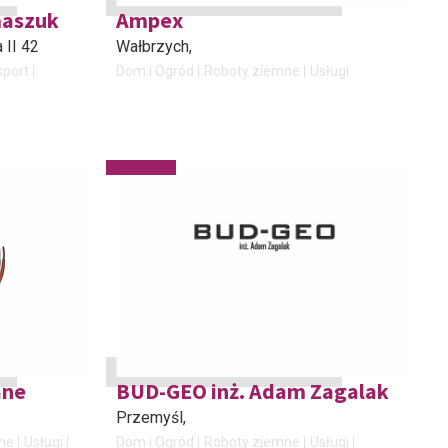
maszuk
Ampex
 II 42
Wałbrzych
,
sport
Dom i Ogród
Roboty ziemne
Usługi
ane
BUD-GEO inż. Adam Zagalak
Przemyśl
,
ne
Usługi
Dom i Ogród
Roboty ziemne
Usługi