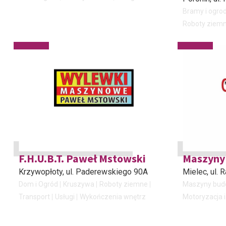
Bramy i ogro
Roboty ziem
F.H.U.B.T. Paweł Mstowski
Maszyny
Krzywopłoty
, ul. Paderewskiego 90A
Mielec
, ul.
Dom i Ogród
Kruszywa
Roboty ziemne
Maszyny bud
Transport
Usługi
Wykończenia wnętrz
Motoryzacja i