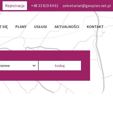
Rejestracja
+48 33 819 64 61
sekretariat@geoplan.net.pl
Z SIĘ
PLANY
USŁUGI
AKTUALNOŚCI
KONTAKT