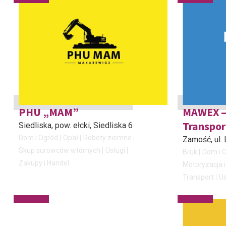
PHU „MAM”
MAWEX –
Transpo
Siedliska, pow. ełcki
, Siedliska 6
Dom i Ogród
Opał
Roboty ziemne
Zamość
, ul
Skup surowców wtórnych
Usługi
Bruk
Dom i 
Zakupy i Handel
Motoryzacja i
Transport
Us