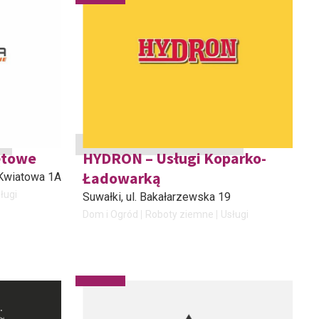
ętowe
HYDRON – Usługi Koparko-
Ładowarką
. Kwiatowa 1A
ługi
Suwałki
, ul. Bakałarzewska 19
Dom i Ogród
Roboty ziemne
Usługi