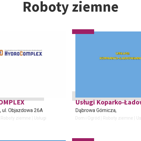
Roboty ziemne
OMPLEX
Usługi Koparko-Ład
, ul. Objazdowa 26A
Dąbrowa Górnicza
,
Roboty ziemne
Usługi
Dom i Ogród
Roboty ziemne
Us