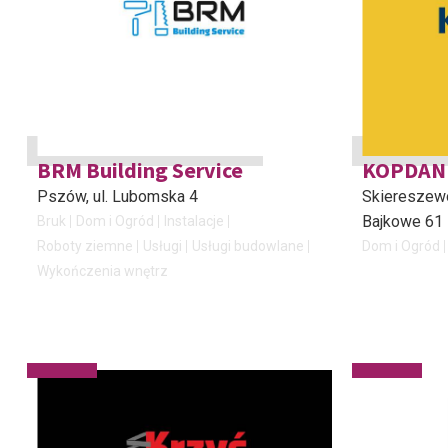
BRM Building Service
KOPDAN 
Pszów
, ul. Lubomska 4
Skiereszewo
Bajkowe 61
Bruk
Dom i Ogród
Instalacje
Roboty ziemne
Usługi
Usługi budowlane
Dom i Ogród
Wykończenia wnętrz