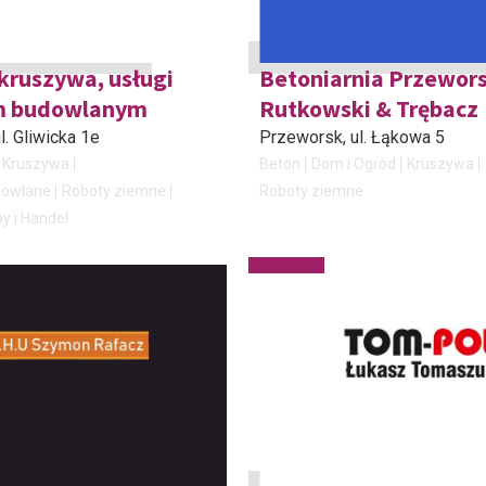
kruszywa, usługi
Betoniarnia Przewors
m budowlanym
Rutkowski & Trębacz
ul. Gliwicka 1e
Przeworsk
, ul. Łąkowa 5
Kruszywa
Beton
Dom i Ogród
Kruszywa
dowlane
Roboty ziemne
Roboty ziemne
y i Handel