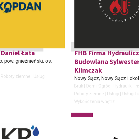
Daniel Łata
FHB Firma Hydraulic
Budowlana Sylweste
, pow. gnieźnieński
, os.
Klimczak
Roboty ziemne
Usługi
Nowy Sącz
, Nowy Sącz i okol
Bruk
Dom i Ogród
Hydraulik
In
Roboty ziemne
Usługi
Usługi 
Wykończenia wnętrz