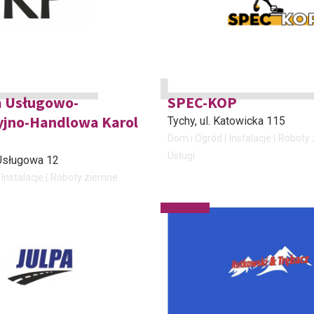
a Usługowo-
SPEC-KOP
yjno-Handlowa Karol
Tychy
, ul. Katowicka 115
Dom i Ogród
Instalacje
Roboty
Usługi
. Usługowa 12
Instalacje
Roboty ziemne