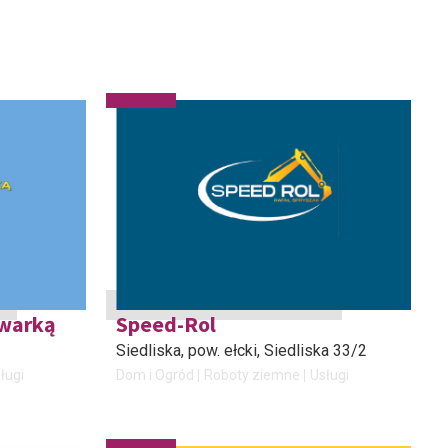
owarką
Speed-Rol
Siedliska, pow. ełcki
, Siedliska 33/2
ługi
Dom i Ogród
Roboty ziemne
Usługi