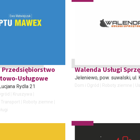
 Przedsiębiorstwo
Walenda Usługi Sprz
rtowo-Usługowe
Jeleniewo, pow. suwalski
, ul
Dom i Ogród
Roboty ziemne
Us
. Lucjana Rydla 21
Ogród
Kruszywa
 Transport
Roboty ziemne
ługi