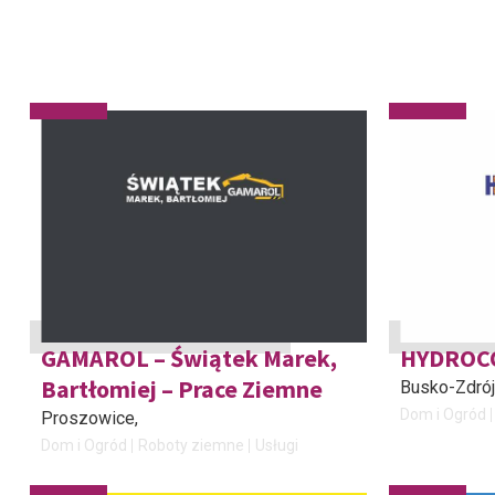
GAMAROL – Świątek Marek,
HYDROC
Bartłomiej – Prace Ziemne
Busko-Zdrój
Dom i Ogród
Proszowice
,
Dom i Ogród
Roboty ziemne
Usługi