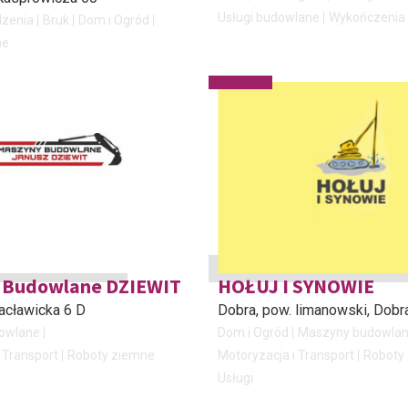
Usługi budowlane
Wykończenia
dzenia
Bruk
Dom i Ogród
ne
 Budowlane DZIEWIT
HOŁUJ I SYNOWIE
 Racławicka 6 D
Dobra, pow. limanowski
, Dobr
owlane
Dom i Ogród
Maszyny budowla
 Transport
Roboty ziemne
Motoryzacja i Transport
Roboty
Usługi