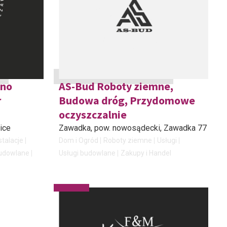
zno
AS-Bud Roboty ziemne,
r
Budowa dróg, Przydomowe
oczyszczalnie
ice
Zawadka, pow. nowosądecki
, Zawadka 77
stalacje
Dom i Ogród
Roboty ziemne
Usługi
budowlane
Usługi budowlane
Zakupy i Handel