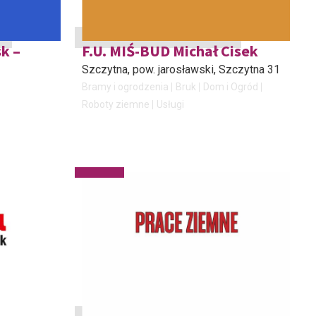
k –
F.U. MIŚ-BUD Michał Cisek
Szczytna, pow. jarosławski
, Szczytna 31
Bramy i ogrodzenia
Bruk
Dom i Ogród
Roboty ziemne
Usługi