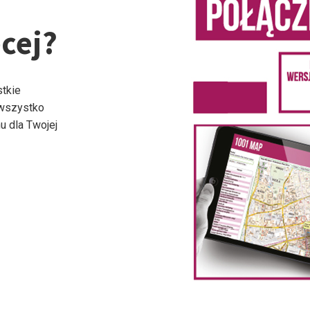
cej?
stkie
 wszystko
u dla Twojej