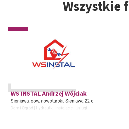
Wszystkie 
WS INSTAL Andrzej Wójciak
Sieniawa, pow. nowotarski
, Sieniawa 22 c
Dom i Ogród
Hydraulik
Instalacje
Usługi