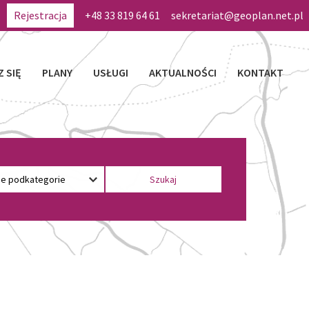
Rejestracja
+48 33 819 64 61
sekretariat@geoplan.net.pl
Z SIĘ
PLANY
USŁUGI
AKTUALNOŚCI
KONTAKT