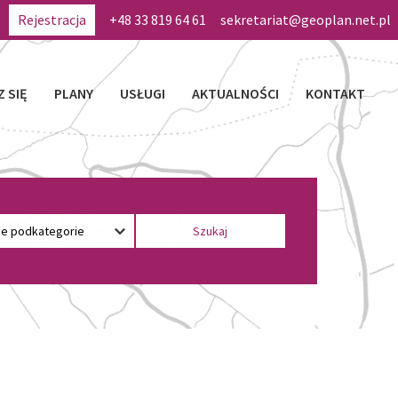
Rejestracja
+48 33 819 64 61
sekretariat@geoplan.net.pl
Z SIĘ
PLANY
USŁUGI
AKTUALNOŚCI
KONTAKT