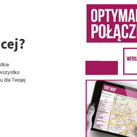
cej?
stkie
 wszystko
u dla Twojej