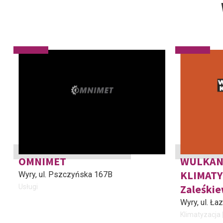
OMNIMET
WULKAN
KLIMATY
Wyry
, ul. Pszczyńska 167B
Zaleśkie
Usługi
Wyry
, ul. Ł
Klimatyzacja