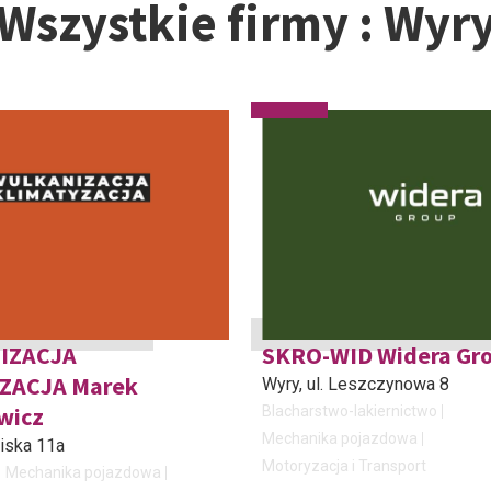
Wszystkie firmy : Wyr
IZACJA
SKRO-WID Widera Gr
ZACJA Marek
Wyry
, ul. Leszczynowa 8
wicz
Blacharstwo-lakiernictwo
Mechanika pojazdowa
aziska 11a
Motoryzacja i Transport
Mechanika pojazdowa