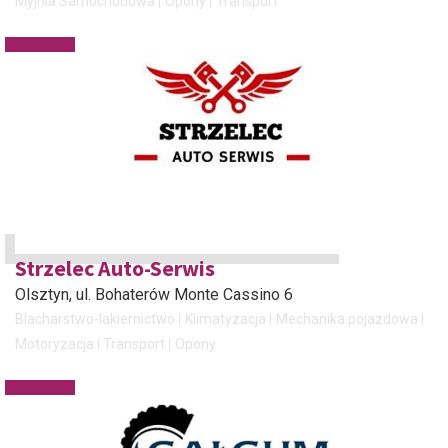
Myjnia Samochodowa
Opony
Transport
Strzelec Auto-Serwis
Olsztyn
, ul. Bohaterów Monte Cassino 6
Blacharstwo-lakiernictwo
Klimatyzacja
Mechanika pojazdowa
Motoryzacja i Transport
Opony