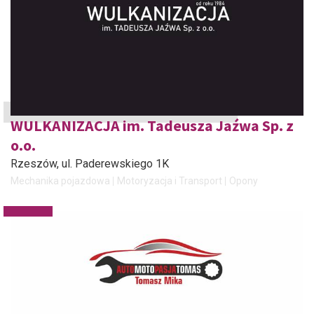
WULKANIZACJA im. Tadeusza Jaźwa Sp. z
o.o.
Rzeszów
, ul. Paderewskiego 1K
Mechanika pojazdowa
Motoryzacja i Transport
Opony