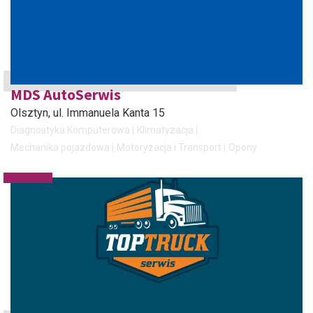
MDS AutoSerwis
Olsztyn
, ul. Immanuela Kanta 15
Diagnostyka Komputerowa
Klimatyzacja
Mechanika pojazdowa
Motoryzacja i Transport
Opony