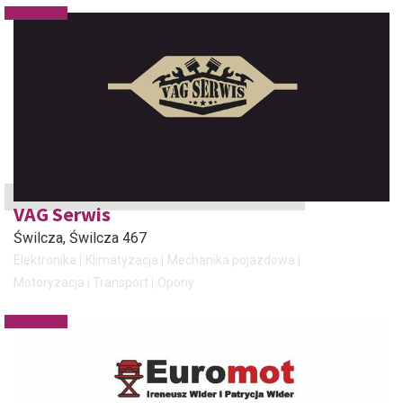
VAG Serwis
Świlcza
, Świlcza 467
Elektronika
Klimatyzacja
Mechanika pojazdowa
Motoryzacja i Transport
Opony