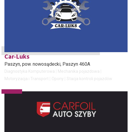
Car-Luks
Paszyn, pow. nowosądecki
, Paszyn 460A
Diagnostyka Komputerowa
Mechanika pojazdowa
Motoryzacja i Transport
Opony
Stacja kontroli pojazdów