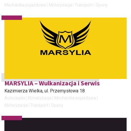
Mechanika pojazdowa
Motoryzacja i Transport
Opony
MARSYLIA – Wulkanizacja i Serwis
Kazimierza Wielka
, ul. Przemysłowa 18
Autoczęści
Klimatyzacja
Mechanika pojazdowa
Motoryzacja i Transport
Opony