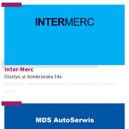
Inter-Merc
Olsztyn
, ul. Kołobrzeska 34a
Autoczęści
Mechanika pojazdowa
Motoryzacja i Transport
Opony