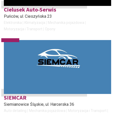
Cielusek Auto-Serwis
Puńców
, ul. Cieszyńska 23
Elektronika
Klimatyzacja
Mechanika pojazdowa
Motoryzacja i Transport
Opony
SIEMCAR
Siemianowice Śląskie
, ul. Harcerska 36
Auto detailing
Mechanika pojazdowa
Motoryzacja i Transport