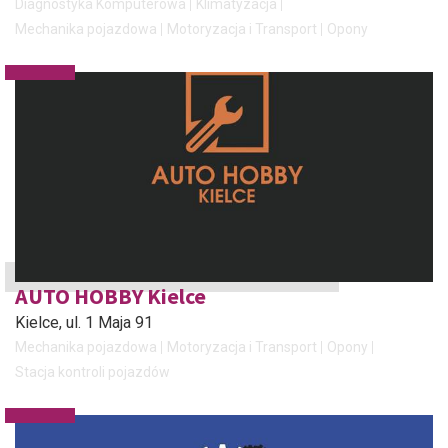
Diagnostyka Komputerowa
Klimatyzacja
Mechanika pojazdowa
Motoryzacja i Transport
Opony
AUTO HOBBY Kielce
Kielce
, ul. 1 Maja 91
Mechanika pojazdowa
Motoryzacja i Transport
Opony
Stacja kontroli pojazdów