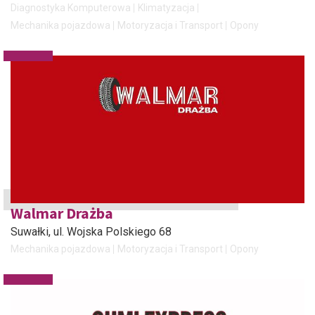
Diagnostyka Komputerowa
Klimatyzacja
Mechanika pojazdowa
Motoryzacja i Transport
Opony
Walmar Drażba
Suwałki
, ul. Wojska Polskiego 68
Mechanika pojazdowa
Motoryzacja i Transport
Opony