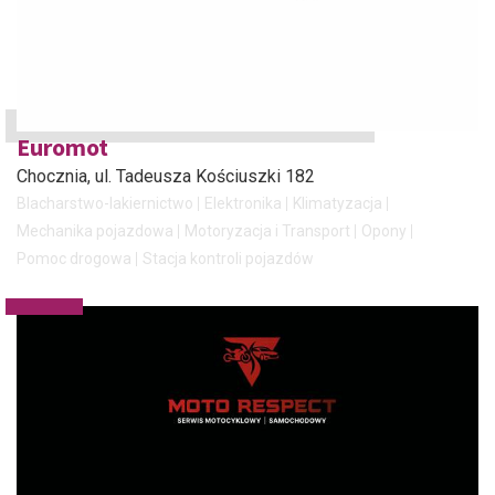
Euromot
Chocznia
, ul. Tadeusza Kościuszki 182
Blacharstwo-lakiernictwo
Elektronika
Klimatyzacja
Mechanika pojazdowa
Motoryzacja i Transport
Opony
Pomoc drogowa
Stacja kontroli pojazdów