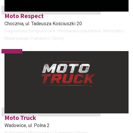
Moto Respect
Chocznia
, ul. Tadeusza Kościuszki 20
Diagnostyka Komputerowa
Mechanika pojazdowa
Motocykle
Motoryzacja i Transport
Opony
Moto Truck
Wadowice
, ul. Polna 2
Autoczęści
Motoryzacja i Transport
Opony