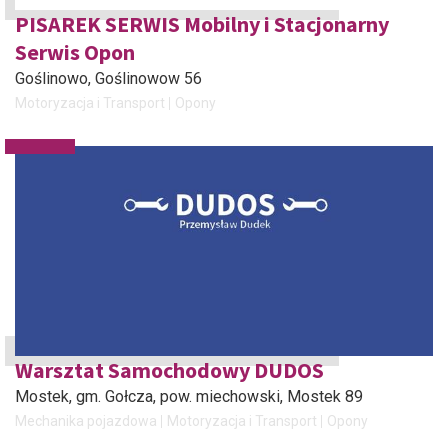
PISAREK SERWIS Mobilny i Stacjonarny
Serwis Opon
Goślinowo
, Goślinowow 56
Motoryzacja i Transport
Opony
Warsztat Samochodowy DUDOS
Mostek, gm. Gołcza, pow. miechowski
, Mostek 89
Mechanika pojazdowa
Motoryzacja i Transport
Opony