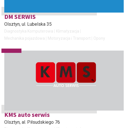
DM SERWIS
Olsztyn
, ul. Lubelska 35
Diagnostyka Komputerowa
Klimatyzacja
Mechanika pojazdowa
Motoryzacja i Transport
Opony
KMS auto serwis
Olsztyn
, al. Piłsudskiego 76