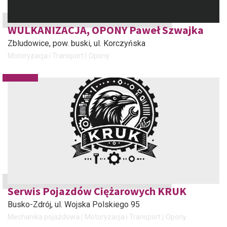
WULKANIZACJA, OPONY Paweł Szwajka
Zbludowice, pow. buski
, ul. Korczyńska
Motoryzacja i Transport
Opony
Serwis Pojazdów Ciężarowych KRUK
Busko-Zdrój
, ul. Wojska Polskiego 95
Mechanika pojazdowa
Motoryzacja i Transport
Opony