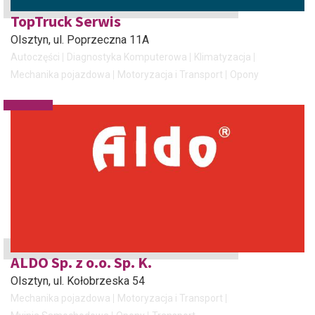
TopTruck Serwis
Olsztyn
, ul. Poprzeczna 11A
Autoczęści
Diagnostyka Komputerowa
Klimatyzacja
Mechanika pojazdowa
Motoryzacja i Transport
Opony
ALDO Sp. z o.o. Sp. K.
Olsztyn
, ul. Kołobrzeska 54
Mechanika pojazdowa
Motoryzacja i Transport