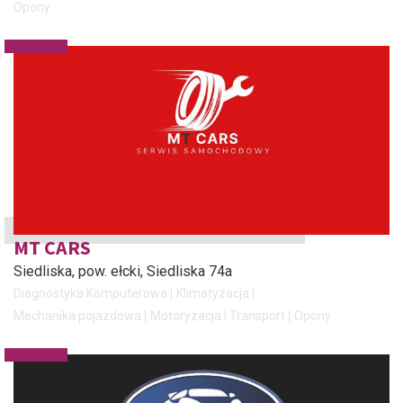
Opony
MT CARS
Siedliska, pow. ełcki
, Siedliska 74a
Diagnostyka Komputerowa
Klimatyzacja
Mechanika pojazdowa
Motoryzacja i Transport
Opony