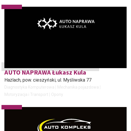
AUTO NAPRAWA Łukasz Kula
Hażlach, pow. cieszyński
, ul. Myśliwska 77
Diagnostyka Komputerowa
Mechanika pojazdowa
Motoryzacja i Transport
Opony