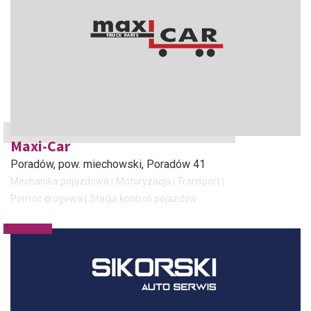
Maxi-Car
Poradów, pow. miechowski
, Poradów 41
Mechanika pojazdowa
Motoryzacja i Transport
Pomoc drogowa
Stacja kontroli pojazdów