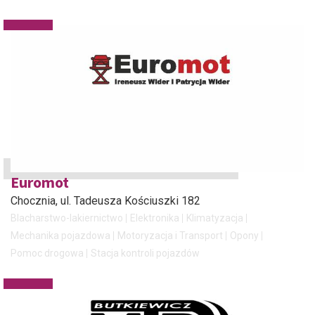
Euromot
Chocznia
, ul. Tadeusza Kościuszki 182
Blacharstwo-lakiernictwo
Elektronika
Klimatyzacja
Mechanika pojazdowa
Motoryzacja i Transport
Opony
Pomoc drogowa
Stacja kontroli pojazdów