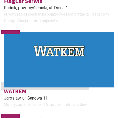
FlagCar Serwis
Rudnik, pow. myślenicki
, ul. Dolna 1
Klimatyzacja
Mechanika pojazdowa
Motoryzacja i Transport
Opony
Stacja kontroli pojazdów
WATKEM
Jarosław
, ul. Sanowa 11
Motoryzacja i Transport
Stacja kontroli pojazdów