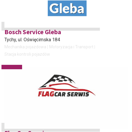
Bosch Service Gleba
Tychy
, ul. Oświęcimska 184
Mechanika pojazdowa
Motoryzacja i Transport
Stacja kontroli pojazdów