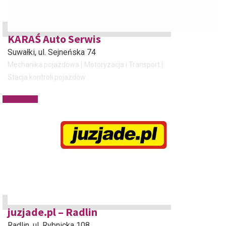
KARAŚ Auto Serwis
Suwałki
, ul. Sejneńska 74
Mechanika pojazdowa
Motoryzacja i Transport
Stacja kontroli pojazdów
juzjade.pl – Radlin
Radlin
, ul. Rybnicka 108