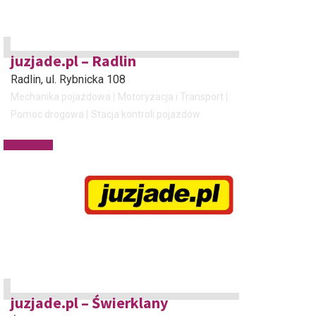
juzjade.pl – Radlin
Radlin
, ul. Rybnicka 108
Mechanika pojazdowa
Motoryzacja i Transport
Pomoc drogowa
Stacja kontroli pojazdów
juzjade.pl – Świerklany