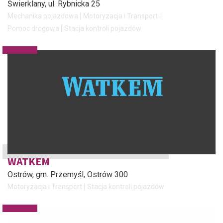
Świerklany
, ul. Rybnicka 25
Mechanika pojazdowa
Motoryzacja i Transport
Pomoc drogowa
Stacja kontroli pojazdów
WATKEM
Ostrów, gm. Przemyśl
, Ostrów 300
Motoryzacja i Transport
Stacja kontroli pojazdów