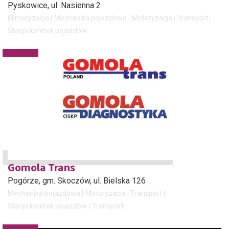
Pyskowice
, ul. Nasienna 2
Klimatyzacja
Mechanika pojazdowa
Motoryzacja i Transport
Stacja kontroli pojazdów
Gomola Trans
Pogórze, gm. Skoczów
, ul. Bielska 126
Mechanika pojazdowa
Motoryzacja i Transport
Stacja kontroli pojazdów
Transport