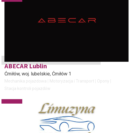
ABECAR Lublin
Ćmiłów, woj. lubelskie
, Ćmiłów 1
Mechanika pojazdowa
Motoryzacja i Transport
Opony
Stacja kontroli pojazdów