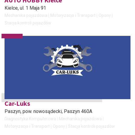
AUTO HOBBY Kielce
Kielce
, ul. 1 Maja 91
Mechanika pojazdowa
Motoryzacja i Transport
Opony
Stacja kontroli pojazdów
Car-Luks
Paszyn, pow. nowosądecki
, Paszyn 460A
Diagnostyka Komputerowa
Mechanika pojazdowa
Motoryzacja i Transport
Opony
Stacja kontroli pojazdów