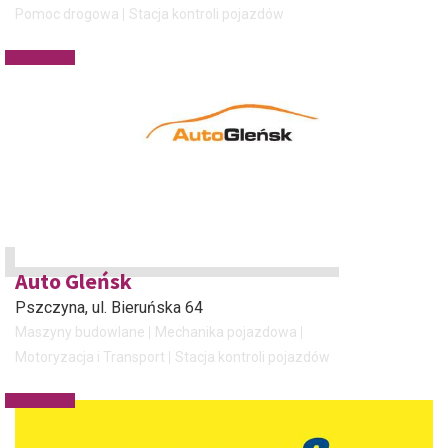
Pomoc drogowa
Stacja kontroli pojazdów
Auto Gleńsk
Pszczyna
, ul. Bieruńska 64
Maszyny budowlane
Mechanika pojazdowa
Motoryzacja i Transport
Stacja kontroli pojazdów