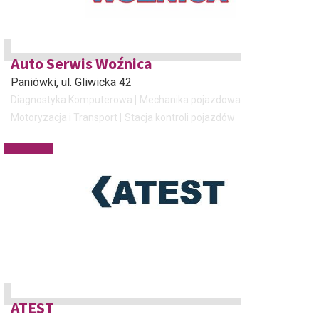
Auto Serwis Woźnica
Paniówki
, ul. Gliwicka 42
Diagnostyka Komputerowa
Mechanika pojazdowa
Motoryzacja i Transport
Stacja kontroli pojazdów
ATEST