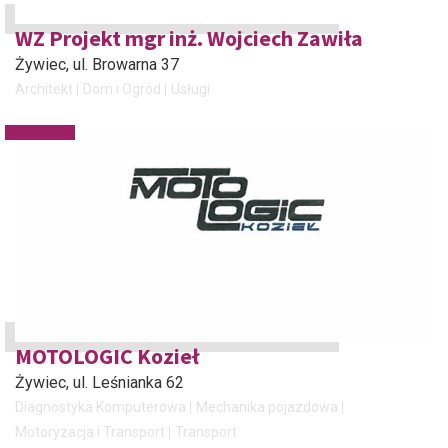
WZ Projekt mgr inż. Wojciech Zawiła
Żywiec
, ul. Browarna 37
Architekt
Dom i Ogród
Usługi
MOTOLOGIC Kozieł
Żywiec
, ul. Leśnianka 62
Diagnostyka Komputerowa
Mechanika pojazdowa
Motoryzacja i Transport
Transport