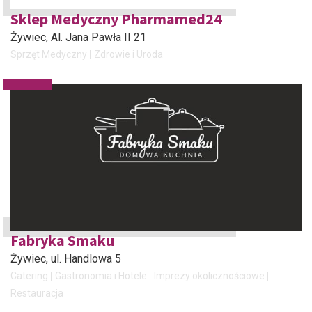
Sklep Medyczny Pharmamed24
Żywiec
, Al. Jana Pawła II 21
Sprzęt Medyczny
Zdrowie i Uroda
Fabryka Smaku
Żywiec
, ul. Handlowa 5
Catering
Gastronomia i Hotele
Imprezy okolicznościowe
Restauracja