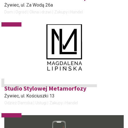
Żywiec
, ul. Za Wodą 26a
Dom i Ogród
Okna i drzwi
Zakupy i Handel
Studio Stylowej Metamorfozy
Żywiec
, ul. Kościuszki 13
Odzież Damska
Usługi
Zakupy i Handel