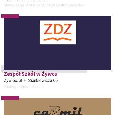
Motoryzacja i Transport
Stacja kontroli pojazdów
Zespół Szkół w Żywcu
Żywiec
, ul. H. Sienkiewicza 65
Edukacja i Sport
Szkoła