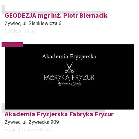
GEODEZJA mgr inż. Piotr Biernacik
Żywiec
, ul. Sienkiewicza 6
Geodeta
Usługi
Akademia Fryzjerska Fabryka Fryzur
Żywiec
, ul. Żywiecka 909
Fryzjer
Zdrowie i Uroda