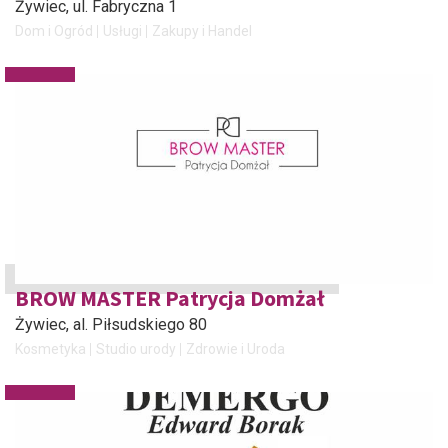
Żywiec
, ul. Fabryczna 1
Dom i Ogród
Usługi
Zakupy i Handel
BROW MASTER Patrycja Domżał
Żywiec
, al. Piłsudskiego 80
Kosmetyka
Studio urody
Zdrowie i Uroda