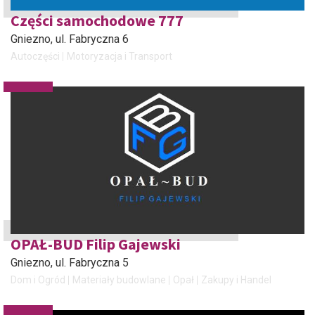
Części samochodowe 777
Gniezno
, ul. Fabryczna 6
Autoczęści
Motoryzacja i Transport
OPAŁ-BUD Filip Gajewski
Gniezno
, ul. Fabryczna 5
Dom i Ogród
Materiały budowlane
Opał
Zakupy i Handel