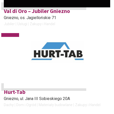
Val di Oro – Jubiler Gniezno
Gniezno
, os. Jagiellońskie 71
Jubiler
Usługi
Zakupy i Handel
Hurt-Tab
Gniezno
, ul. Jana III Sobieskiego 20A
Dachy
Dom i Ogród
Materiały budowlane
Zakupy i Handel