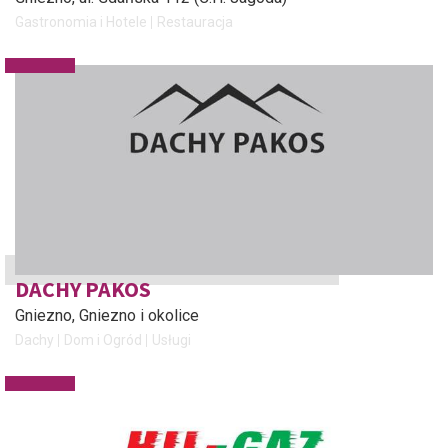
Gastronomia i Hotele
Restauracja
DACHY PAKOS
Gniezno
, Gniezno i okolice
Dachy
Dom i Ogród
Usługi