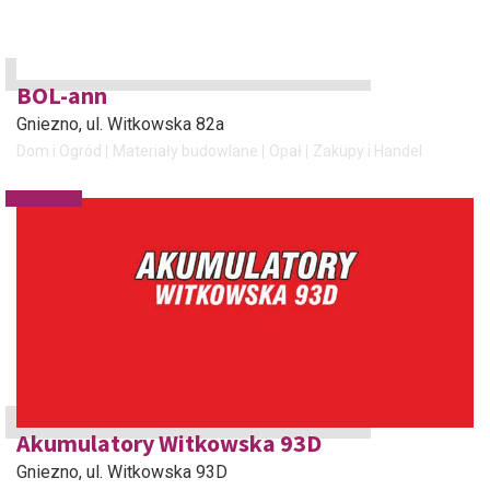
BOL-ann
Gniezno
, ul. Witkowska 82a
Dom i Ogród
Materiały budowlane
Opał
Zakupy i Handel
Akumulatory Witkowska 93D
Gniezno
, ul. Witkowska 93D