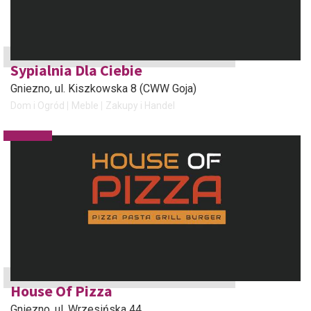
Sypialnia Dla Ciebie
Gniezno
, ul. Kiszkowska 8 (CWW Goja)
Dom i Ogród
Meble
Zakupy i Handel
House Of Pizza
Gniezno
, ul. Wrzesińska 44