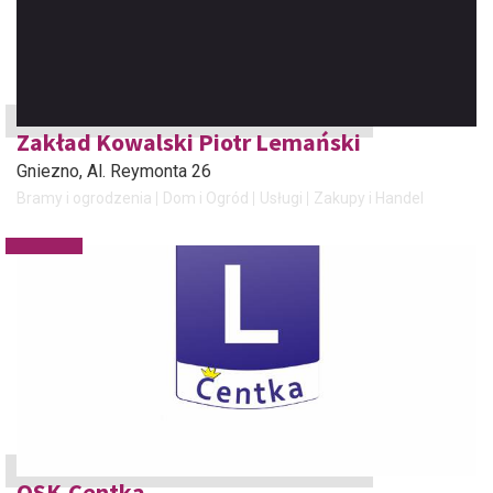
Zakład Kowalski Piotr Lemański
Gniezno
, Al. Reymonta 26
Bramy i ogrodzenia
Dom i Ogród
Usługi
Zakupy i Handel
OSK-Centka