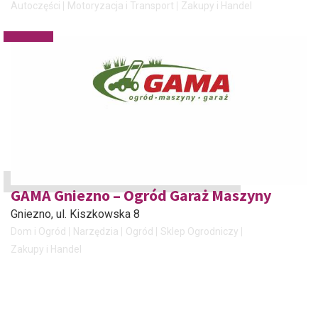
Autoczęści
Motoryzacja i Transport
Zakupy i Handel
GAMA Gniezno – Ogród Garaż Maszyny
Gniezno
, ul. Kiszkowska 8
Dom i Ogród
Narzędzia
Ogród
Sklep Ogrodniczy
Zakupy i Handel