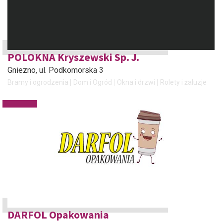
POLOKNA Kryszewski Sp. J.
Gniezno
, ul. Podkomorska 3
Bramy i ogrodzenia
Dom i Ogród
Okna i drzwi
Rolety i żaluzje
DARFOL Opakowania