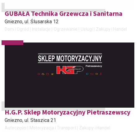
GUBAŁA Technika Grzewcza i Sanitarna
Gniezno
, ul. Ślusarska 12
Dom i Ogród
Instalacje
Ogrzewanie
Usługi
Zakupy i Handel
H.G.P. Sklep Motoryzacyjny Pietraszewscy
Gniezno
, ul. Staszica 21
Autoczęści
Motoryzacja i Transport
Zakupy i Handel