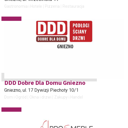
Gastronomia i Hotele
Pizzeria
Restauracja
DDD Dobre Dla Domu Gniezno
Gniezno
, ul. 17 Dywizji Piechoty 10/1
Dom i Ogród
Okna i drzwi
Zakupy i Handel