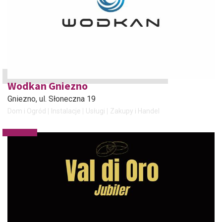
Wodkan Gniezno
Gniezno
, ul. Słoneczna 19
Dom i Ogród
Instalacje
Usługi
Zakupy i Handel