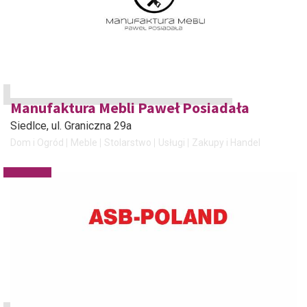
Manufaktura Mebli Paweł Posiadała
Siedlce
, ul. Graniczna 29a
Dom i Ogród
Meble
Stolarstwo
Usługi
Zakupy i Handel