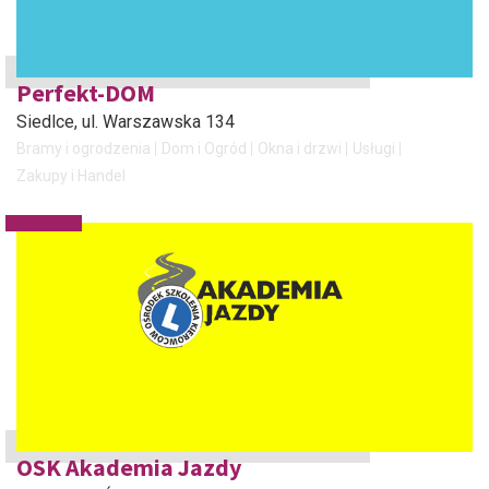
Perfekt-DOM
Siedlce
, ul. Warszawska 134
Bramy i ogrodzenia
Dom i Ogród
Okna i drzwi
Usługi
Zakupy i Handel
OSK Akademia Jazdy