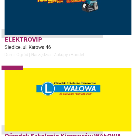
ELEKTROVIP
Siedlce
, ul. Karowa 46
Dom i Ogród
Narzędzia
Zakupy i Handel
Ośrodek Szkolenia Kierowców WAŁOWA