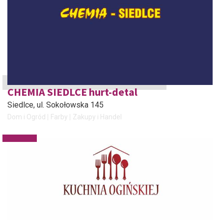
CHEMIA SIEDLCE hurt-detal
Siedlce
, ul. Sokołowska 145
Dom i Ogród
Farby
Zakupy i Handel