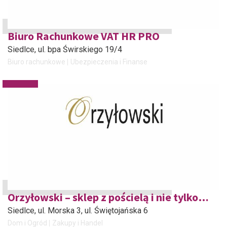
Biuro Rachunkowe VAT HR PRO
Siedlce
, ul. bpa Świrskiego 19/4
Biuro rachunkowe
Ubezpieczenia i Finanse
Orzyłowski – sklep z pościelą i nie tylko…
Siedlce
, ul. Morska 3, ul. Świętojańska 6
Dom i Ogród
Zakupy i Handel