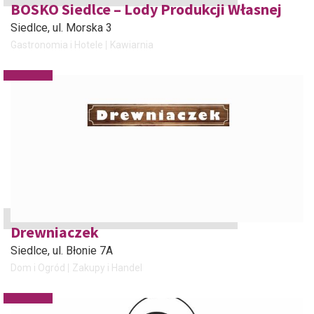
BOSKO Siedlce – Lody Produkcji Własnej
Siedlce
, ul. Morska 3
Gastronomia i Hotele
Kawiarnia
Drewniaczek
Siedlce
, ul. Błonie 7A
Dom i Ogród
Zakupy i Handel