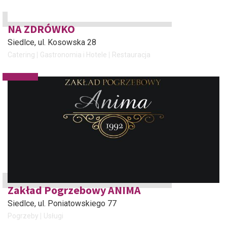
NA ZDRÓWKO
Siedlce
, ul. Kosowska 28
Catering
Gastronomia i Hotele
Restauracja
Zakład Pogrzebowy ANIMA
Siedlce
, ul. Poniatowskiego 77
Pogrzeby
Usługi