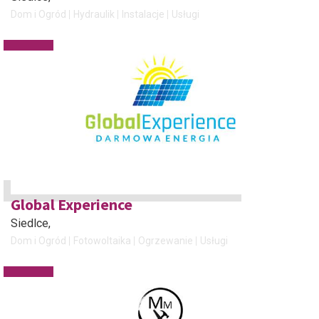
Dom i Ogród
Hydraulik
Instalacje
Usługi
Global Experience
Siedlce
,
Dom i Ogród
Fotowoltaika
Ogrzewanie
Usługi