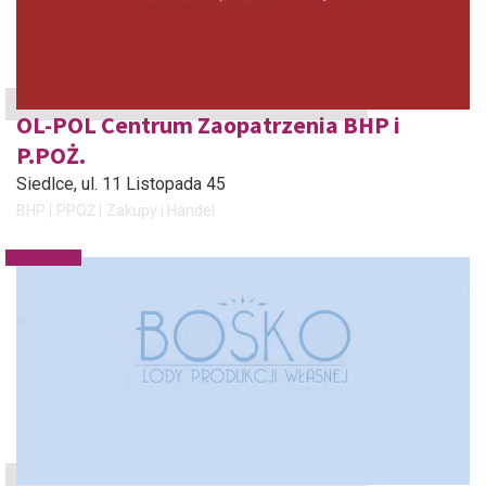
OL-POL Centrum Zaopatrzenia BHP i
P.POŻ.
Siedlce
, ul. 11 Listopada 45
BHP
PPOŻ
Zakupy i Handel