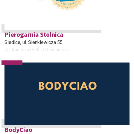
Pierogarnia Stolnica
Siedlce
, ul. Sienkiewicza 55
Gastronomia i Hotele
Restauracja
BodyCiao