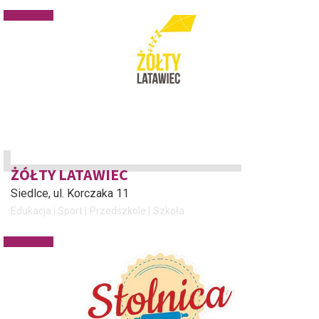
ŻÓŁTY LATAWIEC
Siedlce
, ul. Korczaka 11
Edukacja i Sport
Przedszkole
Szkoła