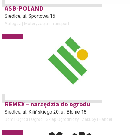
ASB-POLAND
Siedlce
, ul. Sportowa 15
Autogaz
Motoryzacja i Transport
REMEX – narzędzia do ogrodu
Siedlce
, ul. Kilińskiego 20, ul. Błonie 18
Dom i Ogród
Ogród
Sklep Ogrodniczy
Zakupy i Handel