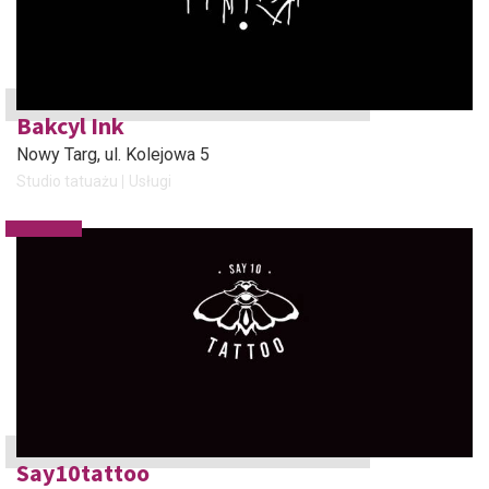
Bakcyl Ink
Nowy Targ
, ul. Kolejowa 5
Studio tatuażu
Usługi
Say10tattoo