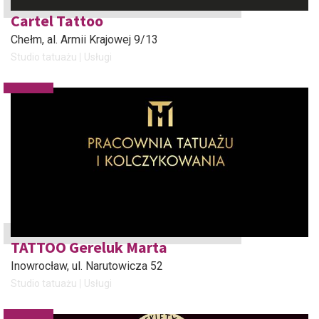
Cartel Tattoo
Chełm
, al. Armii Krajowej 9/13
Studio tatuażu
Usługi
TATTOO Gereluk Marta
Inowrocław
, ul. Narutowicza 52
Studio tatuażu
Usługi