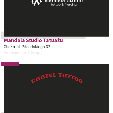
Mandala Studio Tatuażu
Chełm
, al. Piłsudskiego 32
Studio tatuażu
Usługi