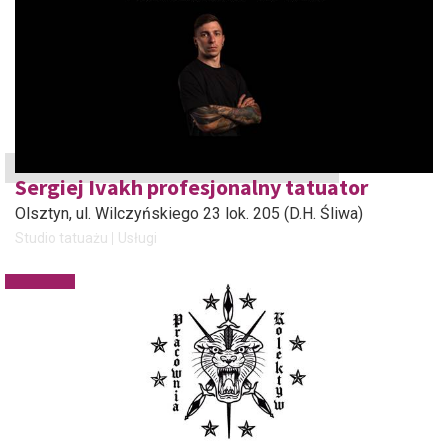
Sergiej Ivakh profesjonalny tatuator
Olsztyn
, ul. Wilczyńskiego 23 lok. 205 (D.H. Śliwa)
Studio tatuażu
Usługi