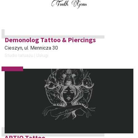
Demonolog Tattoo & Piercings
Cieszyn
, ul. Mennicza 30
Studio tatuażu
Usługi
ARTIO Tattoo