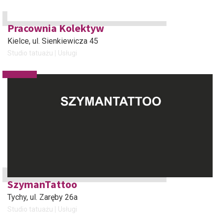
Pracownia Kolektyw
Kielce
, ul. Sienkiewicza 45
Studio tatuażu
Usługi
SzymanTattoo
Tychy
, ul. Zaręby 26a
Studio tatuażu
Usługi