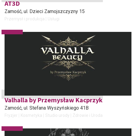
AT3D
Zamość
, ul. Dzieci Zamojszczyzny 15
Przemysł i produkcja
Usługi
Valhalla by Przemysław Kacprzyk
Zamość
, ul. Stefana Wyszyńskiego 41B
Fryzjer
Kosmetyka
Studio urody
Zdrowie i Uroda