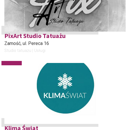
PixArt Studio Tatuażu
Zamość
, ul. Pereca 16
Studio tatuażu
Usługi
Klima Świat