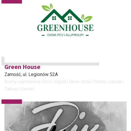
Green House
Zamość
, ul. Legionów 52A
Bramy i ogrodzenia
Dom i Ogród
Okna i drzwi
Rolety i żaluzje
Zakupy i Handel