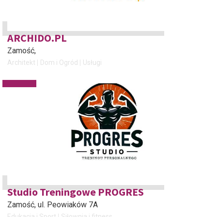
ARCHIDO.PL
Zamość
,
Architekt
Dom i Ogród
Usługi
Studio Treningowe PROGRES
Zamość
, ul. Peowiaków 7A
Edukacja i Sport
Siłownia i fitness