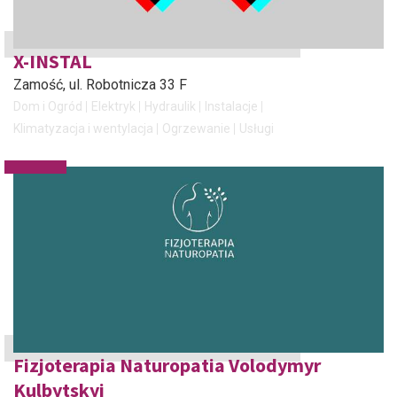
X-INSTAL
Zamość
, ul. Robotnicza 33 F
Dom i Ogród
Elektryk
Hydraulik
Instalacje
Klimatyzacja i wentylacja
Ogrzewanie
Usługi
Fizjoterapia Naturopatia Volodymyr
Kulbytskyi