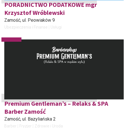
PORADNICTWO PODATKOWE mgr
Krzysztof Wróblewski
Zamość
, ul. Peowiaków 9
Ubezpieczenia i Finanse
Usługi
Premium Gentleman’s – Relaks & SPA
Barber Zamość
Zamość
, ul. Bazyliańska 2
Barber
Fryzjer
Zdrowie i Uroda