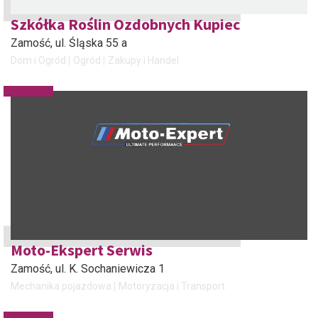
Szkółka Roślin Ozdobnych Kupiec
Zamość
, ul. Śląska 55 a
Dom i Ogród
Ogród
Zakupy i Handel
Moto-Ekspert Serwis
Zamość
, ul. K. Sochaniewicza 1
Mechanika pojazdowa
Motoryzacja i Transport