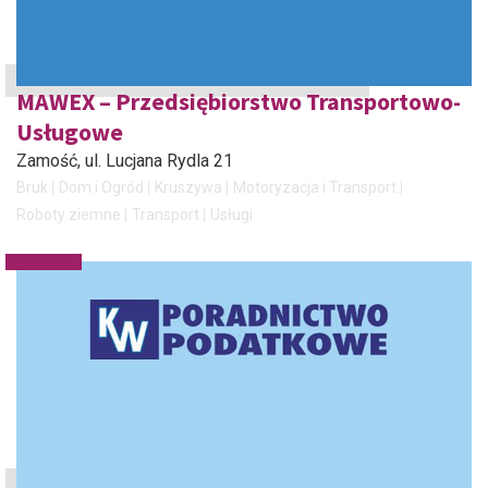
MAWEX – Przedsiębiorstwo Transportowo-
Usługowe
Zamość
, ul. Lucjana Rydla 21
Bruk
Dom i Ogród
Kruszywa
Motoryzacja i Transport
Roboty ziemne
Transport
Usługi