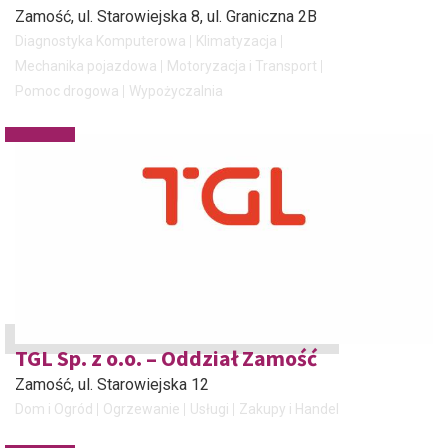
Zamość
, ul. Starowiejska 8, ul. Graniczna 2B
Diagnostyka Komputerowa
Klimatyzacja
Mechanika pojazdowa
Motoryzacja i Transport
Pomoc drogowa
Wypożyczalnia
TGL Sp. z o.o. – Oddział Zamość
Zamość
, ul. Starowiejska 12
Dom i Ogród
Ogrzewanie
Usługi
Zakupy i Handel