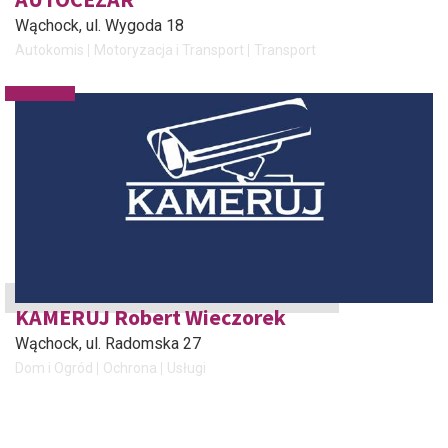
Wąchock
, ul. Wygoda 18
Autokomis
Motoryzacja i Transport
Transport
KAMERUJ Robert Wieczorek
Wąchock
, ul. Radomska 27
Dom i Ogród
Ochrona
Usługi