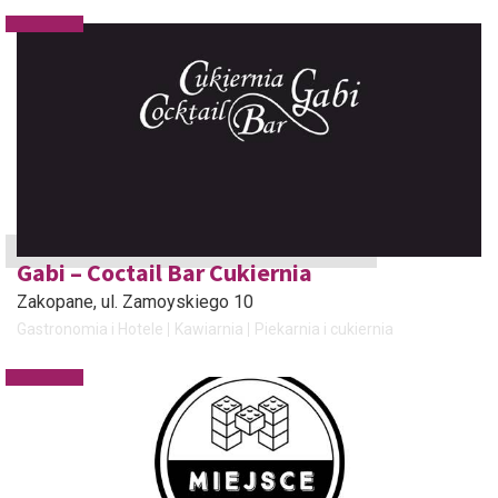
Gabi – Coctail Bar Cukiernia
Zakopane
, ul. Zamoyskiego 10
Gastronomia i Hotele
Kawiarnia
Piekarnia i cukiernia