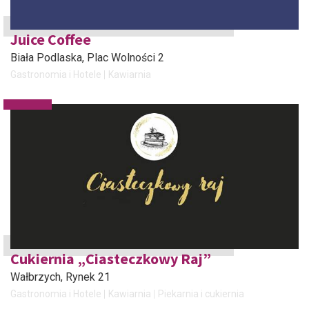
Juice Coffee
Biała Podlaska
, Plac Wolności 2
Gastronomia i Hotele
Kawiarnia
Cukiernia „Ciasteczkowy Raj”
Wałbrzych
, Rynek 21
Gastronomia i Hotele
Kawiarnia
Piekarnia i cukiernia