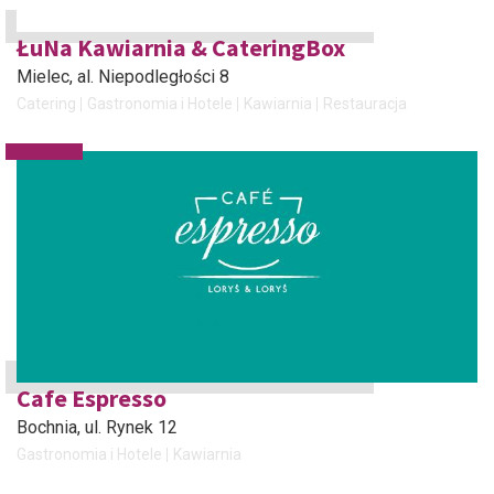
ŁuNa Kawiarnia & CateringBox
Mielec
, al. Niepodległości 8
Catering
Gastronomia i Hotele
Kawiarnia
Restauracja
Cafe Espresso
Bochnia
, ul. Rynek 12
Gastronomia i Hotele
Kawiarnia