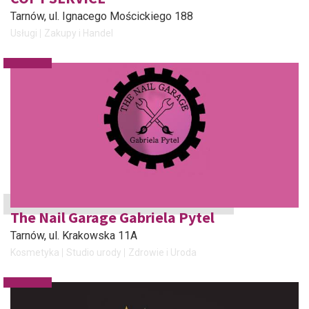
Tarnów
, ul. Ignacego Mościckiego 188
Usługi
Zakupy i Handel
The Nail Garage Gabriela Pytel
Tarnów
, ul. Krakowska 11A
Kosmetyka
Studio urody
Zdrowie i Uroda