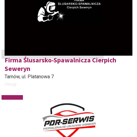
Firma Ślusarsko-Spawalnicza Cierpich
Seweryn
Tarnów
, ul. Platanowa 7
Usługi