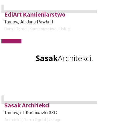
EdiArt Kamieniarstwo
Tarnów
, Al. Jana Pawła II
Dom i Ogród
Kamieniarstwo
Usługi
Sasak Architekci
Tarnów
, ul. Kościuszki 33C
Architekt
Dom i Ogród
Usługi