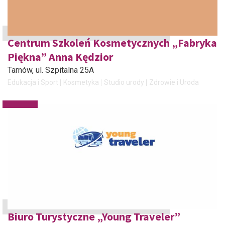
Centrum Szkoleń Kosmetycznych „Fabryka
Piękna” Anna Kędzior
Tarnów
, ul. Szpitalna 25A
Edukacja i Sport
Kosmetyka
Studio urody
Zdrowie i Uroda
Biuro Turystyczne „Young Traveler”