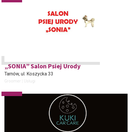
„SONIA” Salon Psiej Urody
Tarnów
, ul. Koszycka 33
Groomer
Usługi