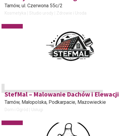
Tarnów
, ul. Czerwona 55c/2
Kosmetyka
Studio urody
Zdrowie i Uroda
StefMal – Malowanie Dachów i Elewacji
Tarnów
, Małopolska, Podkarpacie, Mazowieckie
Dom i Ogród
Usługi