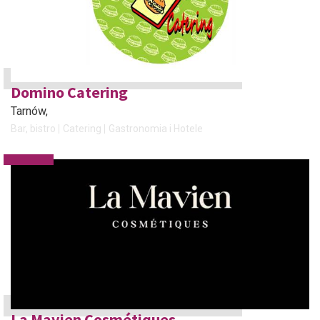
Domino Catering
Tarnów
,
Bar, bistro
Catering
Gastronomia i Hotele
La Mavien Cosmétiques