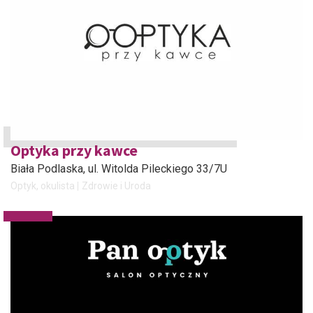
Optyka przy kawce
Biała Podlaska
, ul. Witolda Pileckiego 33/7U
Optyk, okulista
Zdrowie i Uroda