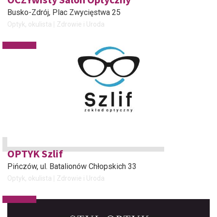
Busko-Zdrój
, Plac Zwycięstwa 25
Optyk, okulista
Zdrowie i Uroda
OPTYK Szlif
Pińczów
, ul. Batalionów Chłopskich 33
Optyk, okulista
Zdrowie i Uroda