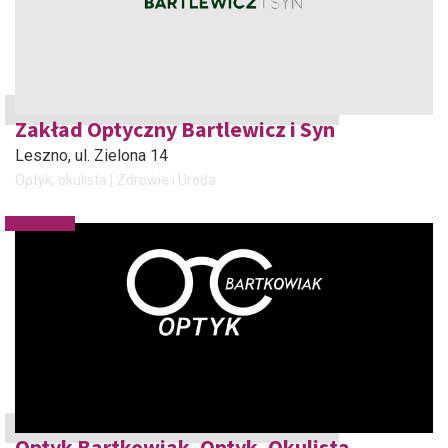
Zakład Optyczny Bartlewicz i Syn
Leszno
, ul. Zielona 14
Optyk, okulista
Zdrowie i Uroda
Optyk Bartkowiak. Optyk, Okulista,