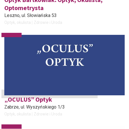
Optometrysta
Leszno
, ul. Słowiańska 53
Optyk, okulista
Zdrowie i Uroda
„OCULUS” Optyk
Zabrze
, ul. Wyszyńskiego 1/3
Optyk, okulista
Zdrowie i Uroda