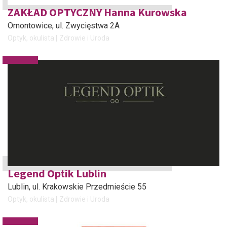
ZAKŁAD OPTYCZNY Hanna Kurowska
Ornontowice
, ul. Zwycięstwa 2A
Optyk, okulista
Zdrowie i Uroda
Legend Optik Lublin
Lublin
, ul. Krakowskie Przedmieście 55
Optyk, okulista
Zdrowie i Uroda