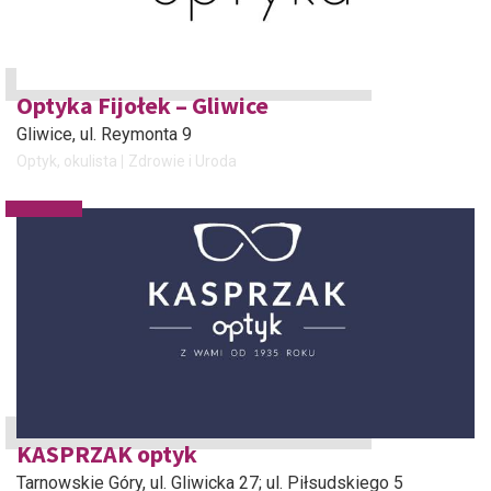
Optyka Fijołek – Gliwice
Gliwice
, ul. Reymonta 9
Optyk, okulista
Zdrowie i Uroda
KASPRZAK optyk
Tarnowskie Góry
, ul. Gliwicka 27; ul. Piłsudskiego 5