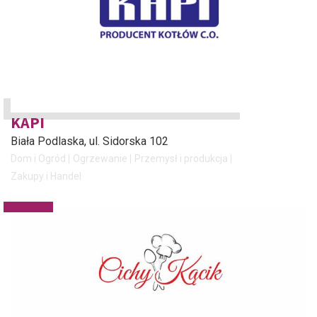
KAPI
Biała Podlaska
, ul. Sidorska 102
Dom i Ogród
Ogrzewanie
Przemysł i produkcja
Zakupy i Handel