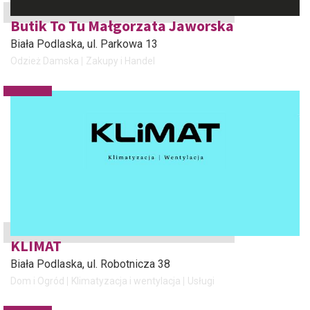
Butik To Tu Małgorzata Jaworska
Biała Podlaska
, ul. Parkowa 13
Odzież Damska
Zakupy i Handel
KLIMAT
Biała Podlaska
, ul. Robotnicza 38
Dom i Ogród
Klimatyzacja i wentylacja
Usługi