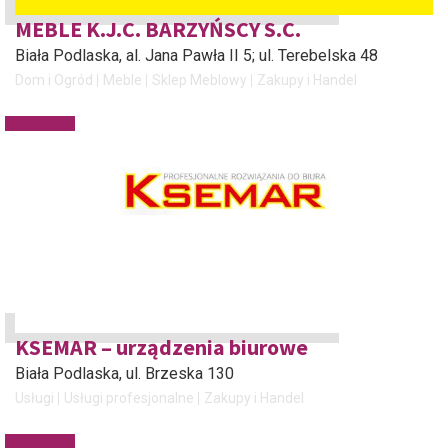
MEBLE K.J.C. BARZYŃSCY S.C.
Biała Podlaska
, al. Jana Pawła II 5; ul. Terebelska 48
Dom i Ogród
Meble
Sklep Meblowy
Zakupy i Handel
KSEMAR – urządzenia biurowe
Biała Podlaska
, ul. Brzeska 130
Usługi
Usługi profesjonalne
Zakupy i Handel