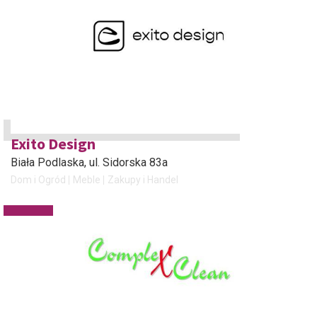
Exito Design
Biała Podlaska
, ul. Sidorska 83a
Dom i Ogród
Meble
Zakupy i Handel