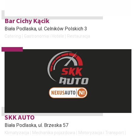
Bar Cichy Kącik
Biała Podlaska
, ul. Celników Polskich 3
Catering
Gastronomia i Hotele
Restauracja
SKK AUTO
Biała Podlaska
, ul. Brzeska 57
Klimatyzacja
Mechanika pojazdowa
Motoryzacja i Transport