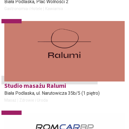
Biała Podlaska
, Plac Wolności 2
Gastronomia i Hotele
Kawiarnia
Studio masażu Ralumi
Biała Podlaska
, ul. Narutowicza 35b/5 (1 piętro)
Masaż
Zdrowie i Uroda