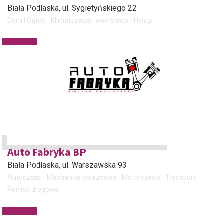
Biała Podlaska
, ul. Sygietyńskiego 22
Dom i Ogród
Klimatyzacja i wentylacja
Usługi
Auto Fabryka BP
Biała Podlaska
, ul. Warszawska 93
Autoczęści
Mechanika pojazdowa
Motoryzacja i Transport
Pomoc drogowa