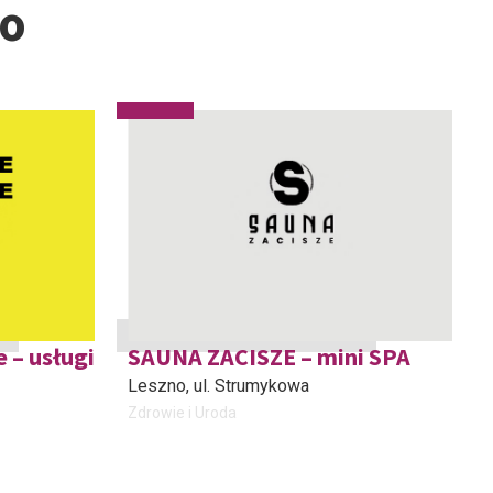
no
 – usługi
SAUNA ZACISZE – mini SPA
Leszno
, ul. Strumykowa
Zdrowie i Uroda