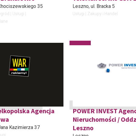
. Chociszewskiego 35
Leszno
, ul. Bracka 5
Ogród
Usługi
Usługi
Zakupy i Handel
lane
lkopolska Agencja
POWER INVEST Agenc
owa
Nieruchomości / Oddz
Leszno
. Jana Kazimierza 37
ugi
Leszno
,