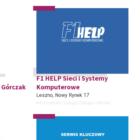
F1 HELP Sieci i Systemy
a Górczak
Komputerowe
Leszno
, Nowy Rynek 17
Informatyka
Usługi
Zakupy i Handel