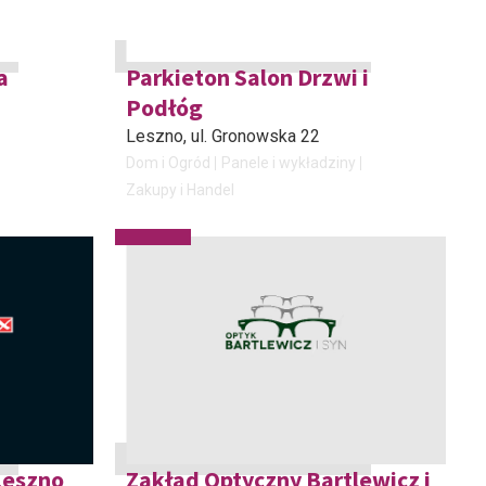
a
Parkieton Salon Drzwi i
Podłóg
Leszno
, ul. Gronowska 22
Dom i Ogród
Panele i wykładziny
Zakupy i Handel
Leszno
Zakład Optyczny Bartlewicz i