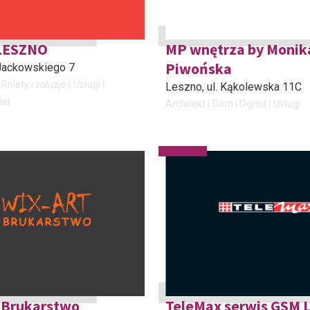
LESZNO
MP wnętrza by Monik
Piwońska
. Jackowskiego 7
Rolety i żaluzje
Usługi
Leszno
, ul. Kąkolewska 11C
del
Architekt
Dom i Ogród
Usługi
 Brukarstwo
TeleMax serwis GSM 