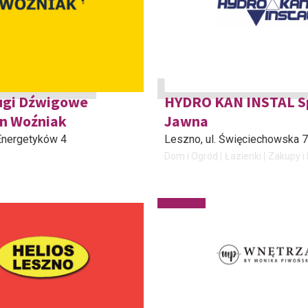
ugi Dźwigowe
HYDRO KAN INSTAL S
an Woźniak
Jawna
. Energetyków 4
Leszno
, ul. Święciechowska 7
Dom i Ogród
Łazienki
Zakupy i