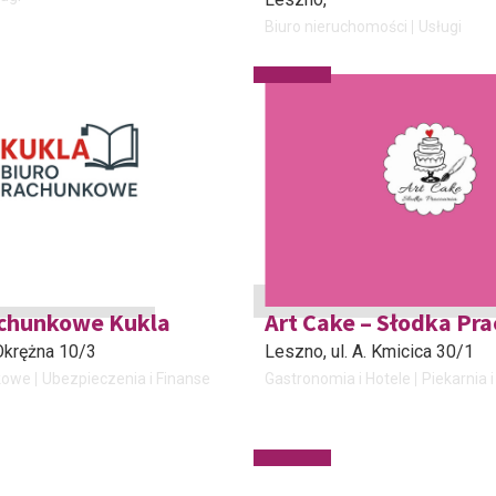
Biuro nieruchomości
Usługi
achunkowe Kukla
Art Cake – Słodka Pr
. Okrężna 10/3
Leszno
, ul. A. Kmicica 30/1
kowe
Ubezpieczenia i Finanse
Gastronomia i Hotele
Piekarnia i