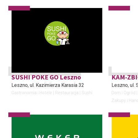
SUSHI POKE GO Leszno
KAM-ZBI
Leszno
, ul. Kazimierza Karasia 32
Leszno
, ul.
Gastronomia i Hotele
Restauracja
Sushi
Dom i Ogród
Zakupy i Han