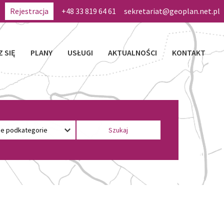
Rejestracja
+48 33 819 64 61
sekretariat@geoplan.net.pl
Z SIĘ
PLANY
USŁUGI
AKTUALNOŚCI
KONTAKT