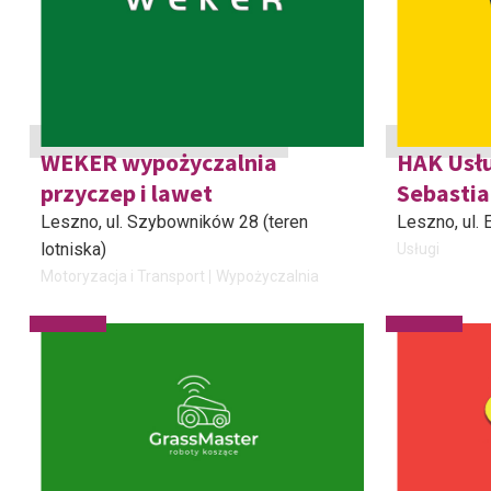
WEKER wypożyczalnia
HAK Usł
przyczep i lawet
Sebasti
Leszno
, ul. Szybowników 28 (teren
Leszno
, ul
lotniska)
Usługi
Motoryzacja i Transport
Wypożyczalnia