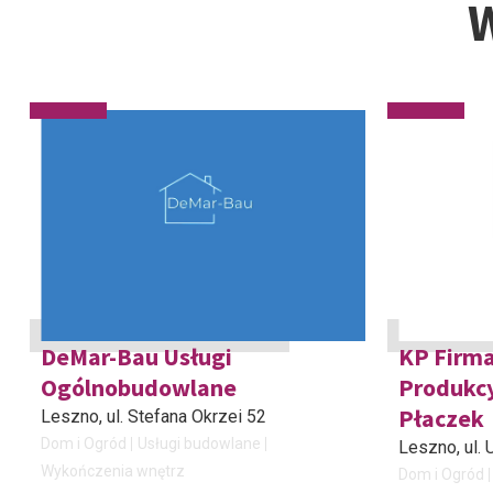
W
DeMar-Bau Usługi
KP Firm
Ogólnobudowlane
Produkc
Płaczek
Leszno
, ul. Stefana Okrzei 52
Dom i Ogród
Usługi budowlane
Leszno
, ul
Wykończenia wnętrz
Dom i Ogród