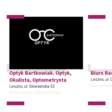
Optyk Bartkowiak. Optyk,
Biuro R
Okulista, Optometrysta
Leszno
, ul
Biuro rachun
Leszno
, ul. Słowiańska 53
Optyk, okulista
Zdrowie i Uroda