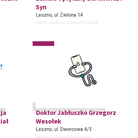
Syn
Leszno
, ul. Zielona 14
Optyk, okulista
Zdrowie i Uroda
ja
Doktor Jabłuszko Grzegorz
iał
Wesołek
Leszno
, ul. Dworcowa 4/3
Usługi
Usługi profesjonalne