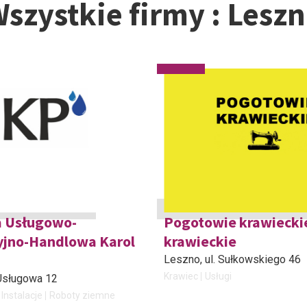
szystkie firmy : Lesz
a Usługowo-
Pogotowie krawieckie
yjno-Handlowa Karol
krawieckie
Leszno
, ul. Sułkowskiego 46
Krawiec
Usługi
. Usługowa 12
Instalacje
Roboty ziemne