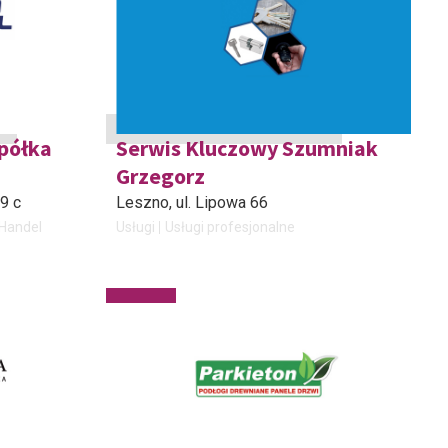
półka
Serwis Kluczowy Szumniak
Grzegorz
9 c
Leszno
, ul. Lipowa 66
 Handel
Usługi
Usługi profesjonalne