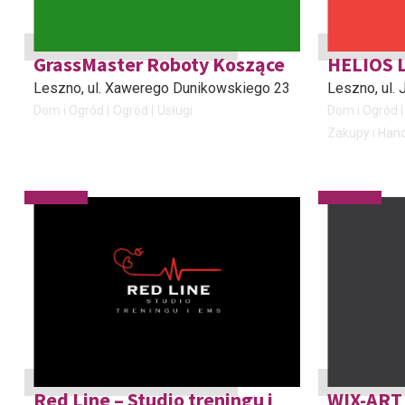
GrassMaster Roboty Koszące
HELIOS 
Leszno
, ul. Xawerego Dunikowskiego 23
Leszno
, ul
Dom i Ogród
Ogród
Usługi
Dom i Ogród
Zakupy i Han
Red Line – Studio treningu i
WIX-ART