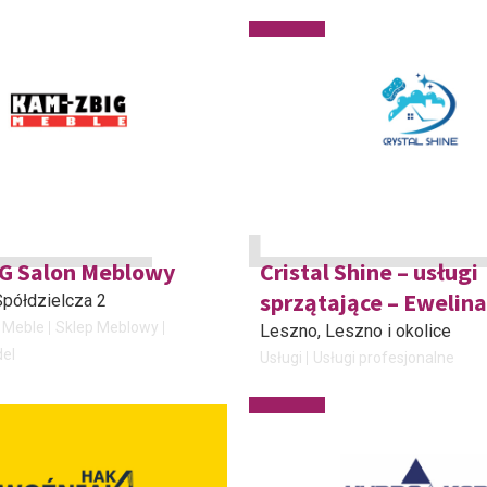
G Salon Meblowy
Cristal Shine – usługi
sprzątające – Ewelin
 Spółdzielcza 2
Meble
Sklep Meblowy
Leszno
, Leszno i okolice
del
Usługi
Usługi profesjonalne