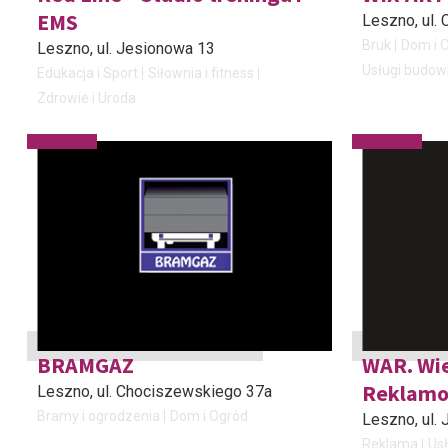
EMS
Leszno
, ul
Bruk
Dom i 
Leszno
, ul. Jesionowa 13
Usługi budow
Edukacja i Sport
Siłownia i fitness
Zdrowie i Uroda
BRAMGAZ
WAR. Wie
Reklam
Leszno
, ul. Chociszewskiego 37a
Bramy i ogrodzenia
Dom i Ogród
Leszno
, ul
Reklama
Usł