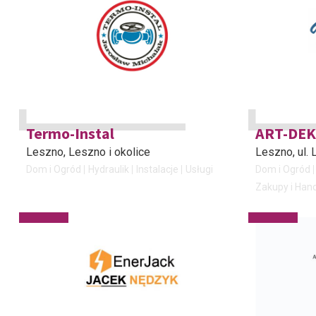
Termo-Instal
ART-DE
Leszno
, Leszno i okolice
Leszno
, ul
Dom i Ogród
Hydraulik
Instalacje
Usługi
Dom i Ogród
Zakupy i Han