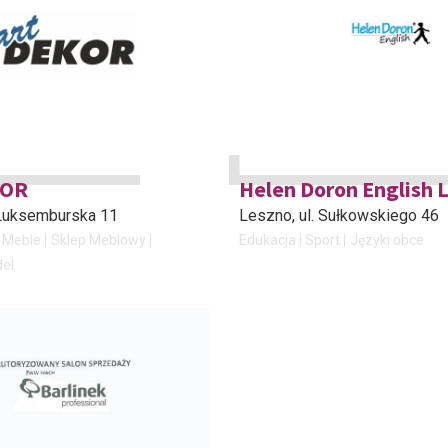
KOR
Helen Doron English 
. Luksemburska 11
Leszno
, ul. Sułkowskiego 46
Meble
Sklep Meblowy
Edukacja i Sport
Języki obce
del