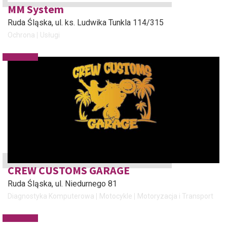
MM System
Ruda Śląska
, ul. ks. Ludwika Tunkla 114/315
Ochrona
Usługi
CREW CUSTOMS GARAGE
Ruda Śląska
, ul. Niedurnego 81
Diagnostyka Komputerowa
Motocykle
Motoryzacja i Transport