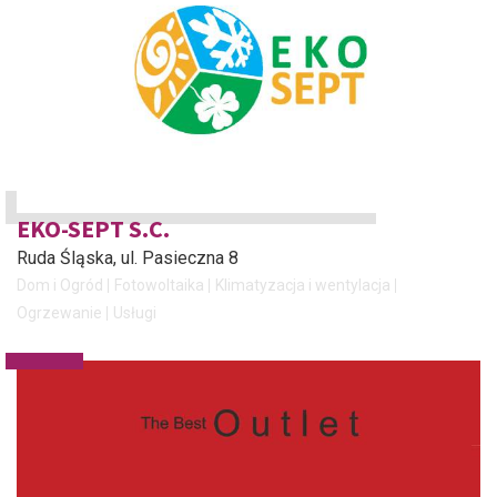
EKO-SEPT S.C.
Ruda Śląska
, ul. Pasieczna 8
Dom i Ogród
Fotowoltaika
Klimatyzacja i wentylacja
Ogrzewanie
Usługi