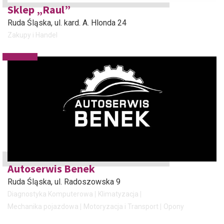
Sklep „Raul”
Ruda Śląska
, ul. kard. A. Hlonda 24
Zakupy i Handel
Autoserwis Benek
Ruda Śląska
, ul. Radoszowska 9
Diagnostyka Komputerowa
Klimatyzacja
Mechanika pojazdowa
Motoryzacja i Transport
Opony