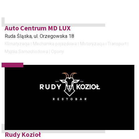
Auto Centrum MD LUX
Ruda Śląska
, ul. Orzegowska 18
Klimatyzacja
Mechanika pojazdowa
Motoryzacja i Transport
Myjnia Samochodowa
Opony
Rudy Kozioł