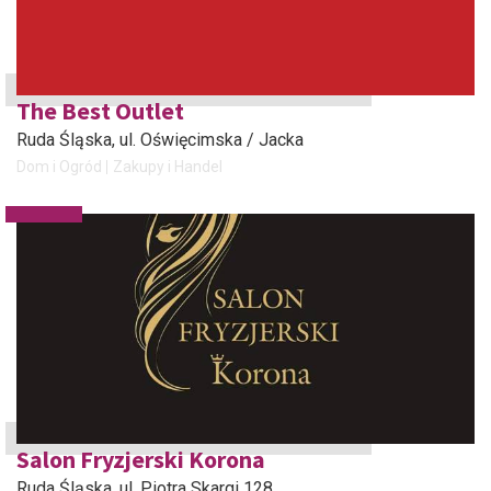
The Best Outlet
Ruda Śląska
, ul. Oświęcimska / Jacka
Dom i Ogród
Zakupy i Handel
Salon Fryzjerski Korona
Ruda Śląska
, ul. Piotra Skargi 128