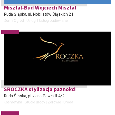
Misztal-Bud Wojciech Misztal
Ruda Śląska
, ul. Noblistów Śląskich 21
Dom i Ogród
Usługi
Usługi budowlane
SROCZKA stylizacja paznokci
Ruda Śląska
, pl. Jana Pawła II 4/2
Kosmetyka
Studio urody
Zdrowie i Uroda