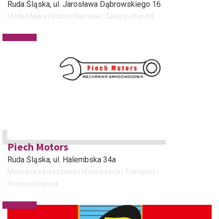
Ruda Śląska
, ul. Jarosława Dąbrowskiego 16
Moda Męska
Odzież Damska
Zakupy i Handel
Piech Motors
Ruda Śląska
, ul. Halembska 34a
Mechanika pojazdowa
Motoryzacja i Transport
Pomoc drogowa