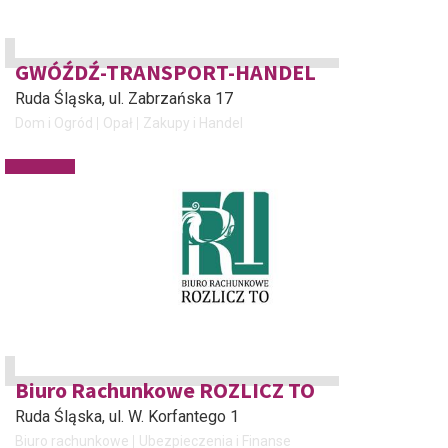
GWÓŹDŹ-TRANSPORT-HANDEL
Ruda Śląska
, ul. Zabrzańska 17
Dom i Ogród
Opał
Zakupy i Handel
Biuro Rachunkowe ROZLICZ TO
Ruda Śląska
, ul. W. Korfantego 1
Biuro rachunkowe
Ubezpieczenia i Finanse