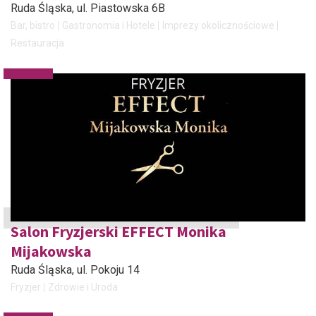
Ruda Śląska
, ul. Piastowska 6B
Bar, bistro
Gastronomia i Hotele
Imprezy okolicznościowe
Restauracja
Salon Fryzjerski EFFECT Monika
Mijakowska
Ruda Śląska
, ul. Pokoju 14
Fryzjer
Zdrowie i Uroda