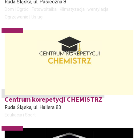
Ruda Śląska
, ul. Pasieczna 8
Dom i Ogród
Fotowoltaika
Klimatyzacja i wentylacja
Ogrzewanie
Usługi
Centrum korepetycji CHEMISTRZ
Ruda Śląska
, ul. Hallera 83
Edukacja i Sport