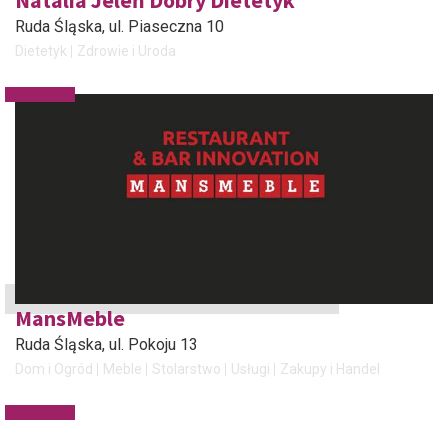
Natalia Jeleń Dobry Dietetyk
Ruda Śląska
, ul. Piaseczna 10
Dietetyk
Zdrowie i Uroda
MansMeble
Ruda Śląska
, ul. Pokoju 13
Dom i Ogród
Meble
Stolarstwo
Usługi
Zakupy i Handel