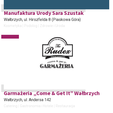
Manufaktura Urody Sara Szustak
Wałbrzych
, ul. Hirszfelda 8 (Piaskowa Góra)
Kosmetyka
Podolog
Zdrowie i Uroda
Garmażeria „Come & Get It” Wałbrzych
Wałbrzych
, ul. Andersa 142
Catering
Gastronomia i Hotele
Restauracja