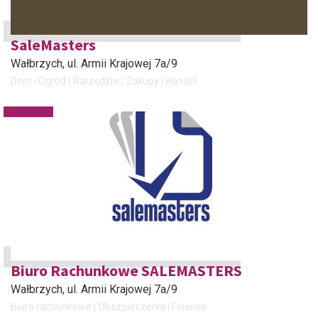
SaleMasters
Wałbrzych
, ul. Armii Krajowej 7a/9
Dom i Ogród
Narzędzia
Zakupy i Handel
Biuro Rachunkowe SALEMASTERS
Wałbrzych
, ul. Armii Krajowej 7a/9
Biuro rachunkowe
Ubezpieczenia i Finanse