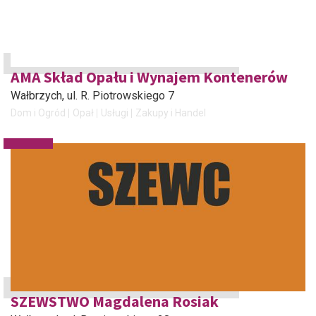
AMA Skład Opału i Wynajem Kontenerów
Wałbrzych
, ul. R. Piotrowskiego 7
Dom i Ogród
Opał
Usługi
Zakupy i Handel
SZEWSTWO Magdalena Rosiak