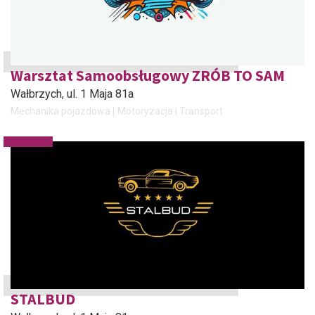
Warsztat Samoobsługowy ZRÓB TO SAM
Wałbrzych
, ul. 1 Maja 81a
Mechanika pojazdowa
Motoryzacja i Transport
STALBUD