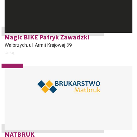
Magic BIKE Patryk Zawadzki
Wałbrzych
, ul. Armii Krajowej 39
Usługi
MATBRUK