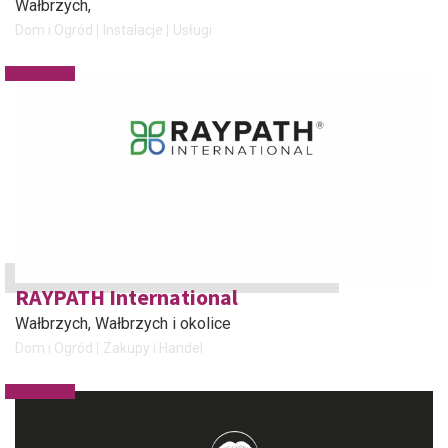
Wałbrzych
,
Dom i Ogród
Instalacje
Usługi
RAYPATH International
Wałbrzych
, Wałbrzych i okolice
Dom i Ogród
Zakupy i Handel