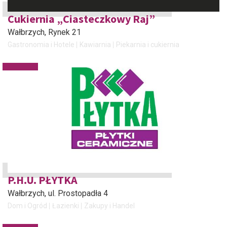
Cukiernia „Ciasteczkowy Raj”
Wałbrzych
, Rynek 21
Gastronomia i Hotele
Kawiarnia
Piekarnia i cukiernia
P.H.U. PŁYTKA
Wałbrzych
, ul. Prostopadła 4
Dom i Ogród
Łazienki
Zakupy i Handel