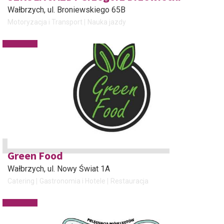
Wałbrzych
, ul. Broniewskiego 65B
Motoryzacja i Transport
Nauka jazdy
Green Food
Wałbrzych
, ul. Nowy Świat 1A
Catering
Gastronomia i Hotele
Restauracja