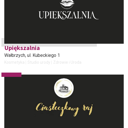
Upiększalnia
Wałbrzych
, ul. Kubeckiego 1
Kosmetyka
Studio urody
Zdrowie i Uroda