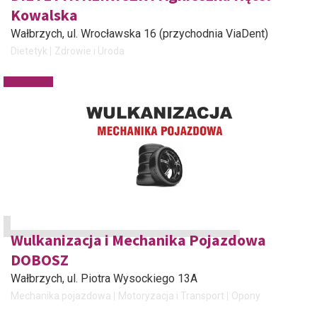
Kowalska
Wałbrzych
, ul. Wrocławska 16 (przychodnia ViaDent)
Dietetyk
Zdrowie i Uroda
Wulkanizacja i Mechanika Pojazdowa
DOBOSZ
Wałbrzych
, ul. Piotra Wysockiego 13A
Mechanika pojazdowa
Motoryzacja i Transport
Opony