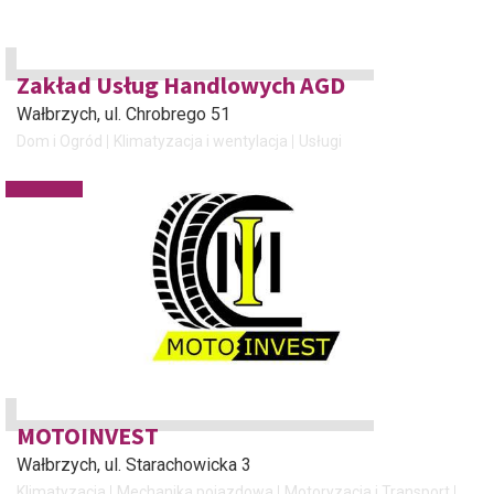
Zakład Usług Handlowych AGD
Wałbrzych
, ul. Chrobrego 51
Dom i Ogród
Klimatyzacja i wentylacja
Usługi
MOTOINVEST
Wałbrzych
, ul. Starachowicka 3
Klimatyzacja
Mechanika pojazdowa
Motoryzacja i Transport