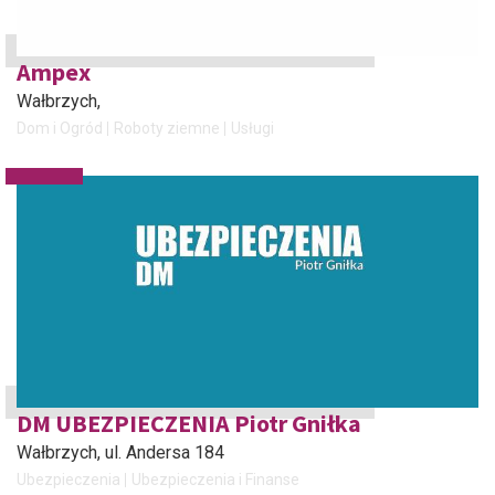
Ampex
Wałbrzych
,
Dom i Ogród
Roboty ziemne
Usługi
DM UBEZPIECZENIA Piotr Gniłka
Wałbrzych
, ul. Andersa 184
Ubezpieczenia
Ubezpieczenia i Finanse