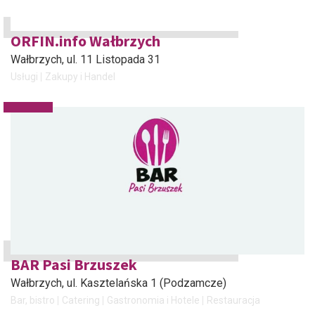
ORFIN.info Wałbrzych
Wałbrzych
, ul. 11 Listopada 31
Usługi
Zakupy i Handel
BAR Pasi Brzuszek
Wałbrzych
, ul. Kasztelańska 1 (Podzamcze)
Bar, bistro
Catering
Gastronomia i Hotele
Restauracja