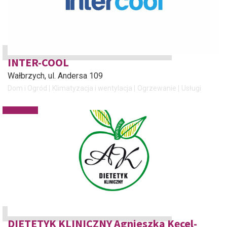
INTER-COOL
Wałbrzych
, ul. Andersa 109
Dom i Ogród
Klimatyzacja i wentylacja
Ogrzewanie
Usługi
DIETETYK KLINICZNY Agnieszka Kęcel-