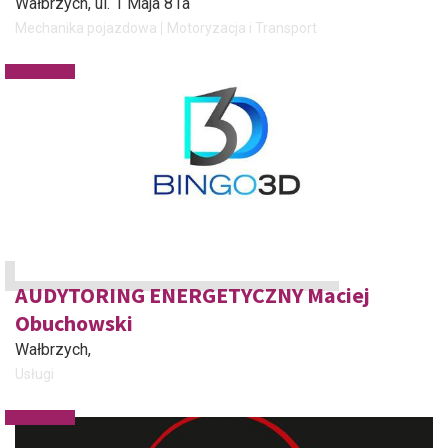
Wałbrzych
, ul. 1 Maja 81a
Mechanika pojazdowa
Motoryzacja i Transport
AUDYTORING ENERGETYCZNY Maciej
Obuchowski
Wałbrzych
,
Usługi