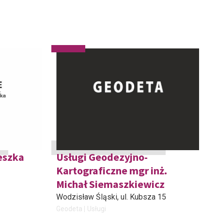
eszka
Usługi Geodezyjno-
Kartograficzne mgr inż.
Michał Siemaszkiewicz
Wodzisław Śląski
, ul. Kubsza 15
Geodeta
Usługi