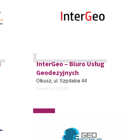
i
InterGeo – Biuro Usług
Geodezyjnych
Olkusz
, ul. Szpitalna 44
Geodeta
Usługi