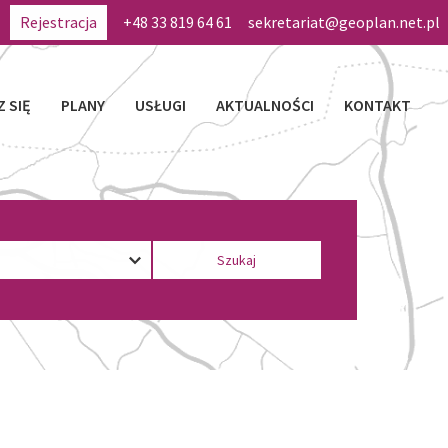
Rejestracja
+48 33 819 64 61
sekretariat@geoplan.net.pl
Z SIĘ
PLANY
USŁUGI
AKTUALNOŚCI
KONTAKT