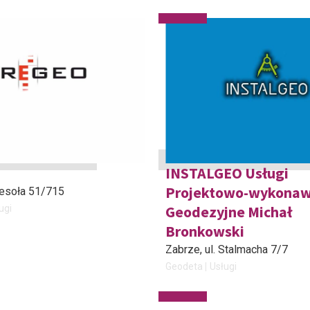
INSTALGEO Usługi
Projektowo-wykonaw
 Wesoła 51/715
Geodezyjne Michał
ugi
Bronkowski
Zabrze
, ul. Stalmacha 7/7
Geodeta
Usługi