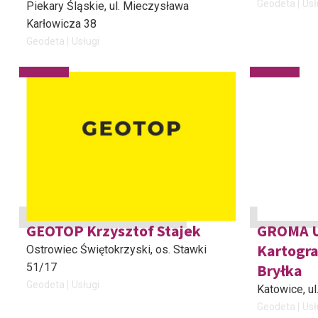
Geodeta
Usł
Piekary Śląskie
, ul. Mieczysława
Karłowicza 38
Geodeta
Usługi
GEOTOP Krzysztof Stajek
GROMA U
Kartogra
Ostrowiec Świętokrzyski
, os. Stawki
51/17
Bryłka
Geodeta
Usługi
Katowice
, u
Geodeta
Usł