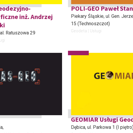
eodezyjno-
POLI-GEO Paweł Stan
ficzne inż. Andrzej
Piekary Śląskie
, ul. Gen. Jer
ki
15 (Technoszczot)
Geodeta
Usługi
 al. Ratuszowa 29
ugi
GEOMIAR Usługi Geo
la
,
Dębica
, ul. Parkowa 1 (I piętro