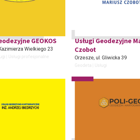
Geodezyjne GEOKOS
Usługi Geodezyjne M
Czobot
. Kazimierza Wielkiego 23
ugi
Usługi profesjonalne
Orzesze
, ul. Gliwicka 39
Geodeta
Usługi