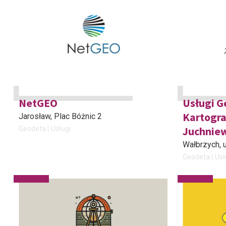
NetGEO
Usługi G
Kartogra
Jarosław
, Plac Bóżnic 2
Juchnie
Geodeta
Usługi
Wałbrzych
,
Geodeta
Usł