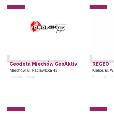
Geodeta Miechów GeoAktiv
REGEO
Miechów
, ul. Racławicka 43
Kielce
, ul.
Geodeta
Usługi
Geodeta
Usł