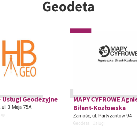
Geodeta
 Usługi Geodezyjne
MAPY CYFROWE Agni
Biłant-Kozłowska
, ul. 3 Maja 75A
ugi
Zamość
, ul. Partyzantów 94
Geodeta
Usługi