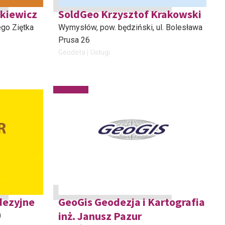
kiewicz
SoldGeo Krzysztof Krakowski
zego Ziętka
Wymysłów, pow. będziński
, ul. Bolesława
Prusa 26
Geodeta
Usługi
dezyjne
GeoGis Geodezja i Kartografia
inż. Janusz Pazur
)