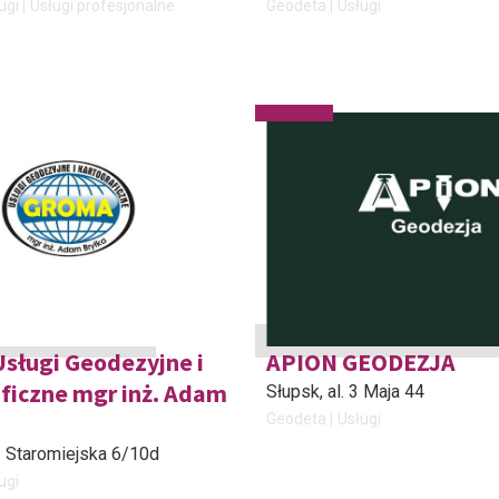
ugi
Usługi profesjonalne
Geodeta
Usługi
sługi Geodezyjne i
APION GEODEZJA
ficzne mgr inż. Adam
Słupsk
, al. 3 Maja 44
Geodeta
Usługi
l. Staromiejska 6/10d
ugi