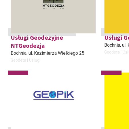
Usługi Geodezyjne
Usługi 
NTGeodezja
Bochnia
, ul
Geodeta
Usł
Bochnia
, ul. Kazimierza Wielkiego 25
Geodeta
Usługi