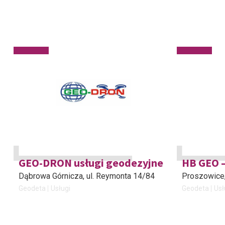
GEO-DRON usługi geodezyjne
HB GEO –
Dąbrowa Górnicza
, ul. Reymonta 14/84
Proszowice
Geodeta
Usługi
Geodeta
Usł