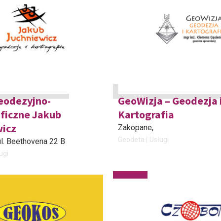
eodezyjno-
GeoWizja – Geodezja 
ficzne Jakub
Kartografia
wicz
Zakopane
,
Geodeta
Usługi
 ul. Beethovena 22 B
ugi