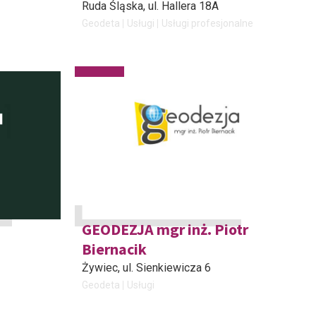
Ruda Śląska
, ul. Hallera 18A
Geodeta
Usługi
Usługi profesjonalne
GEODEZJA mgr inż. Piotr
Biernacik
Żywiec
, ul. Sienkiewicza 6
Geodeta
Usługi