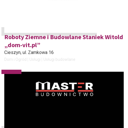
Roboty Ziemne i Budowlane Staniek Witold
„dom-vit.pl”
Cieszyn
, ul. Zamkowa 16
Dom i Ogród
Usługi
Usługi budowlane