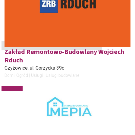
Zakład Remontowo-Budowlany Wojciech
Rduch
Czyżowice
, ul. Gorzycka 39c
Dom i Ogród
Usługi
Usługi budowlane