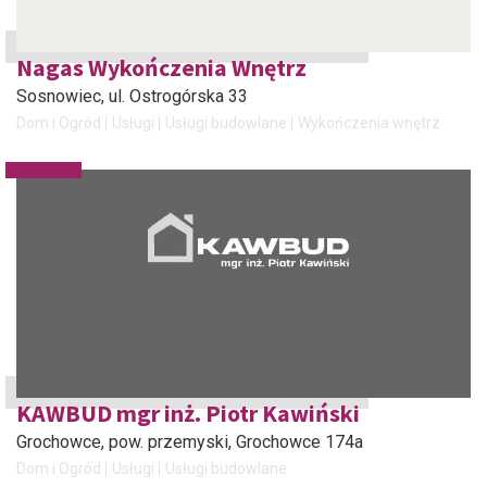
Nagas Wykończenia Wnętrz
Sosnowiec
, ul. Ostrogórska 33
Dom i Ogród
Usługi
Usługi budowlane
Wykończenia wnętrz
KAWBUD mgr inż. Piotr Kawiński
Grochowce, pow. przemyski
, Grochowce 174a
Dom i Ogród
Usługi
Usługi budowlane