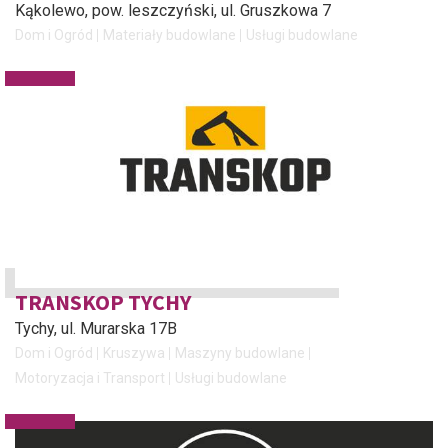
Kąkolewo, pow. leszczyński
, ul. Gruszkowa 7
Dom i Ogród
Materiały budowlane
Usługi budowlane
TRANSKOP TYCHY
Tychy
, ul. Murarska 17B
Dom i Ogród
Kruszywa
Maszyny budowlane
Motoryzacja i Transport
Usługi budowlane