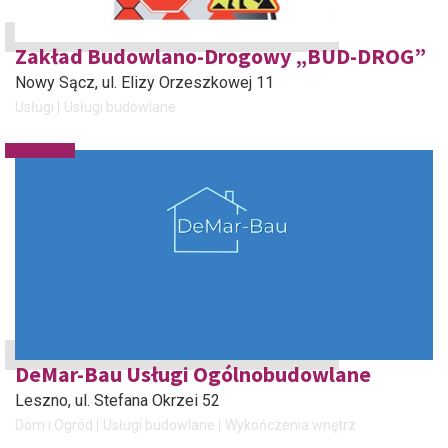
Zakład Budowlano-Drogowy „BUD-DROG”
Nowy Sącz
, ul. Elizy Orzeszkowej 11
Usługi
Usługi budowlane
DeMar-Bau Usługi Ogólnobudowlane
Leszno
, ul. Stefana Okrzei 52
Dom i Ogród
Usługi budowlane
Wykończenia wnętrz