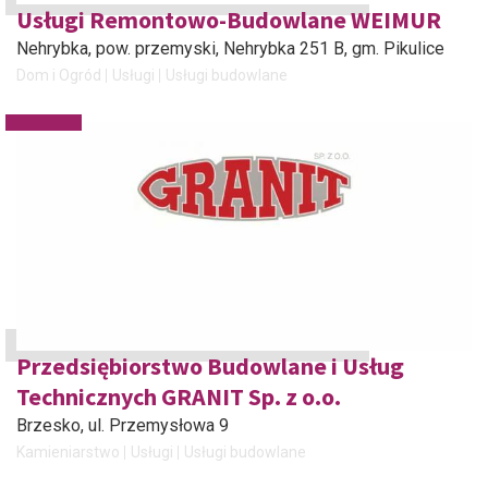
Usługi Remontowo-Budowlane WEIMUR
Nehrybka, pow. przemyski
, Nehrybka 251 B, gm. Pikulice
Dom i Ogród
Usługi
Usługi budowlane
Przedsiębiorstwo Budowlane i Usług
Technicznych GRANIT Sp. z o.o.
Brzesko
, ul. Przemysłowa 9
Kamieniarstwo
Usługi
Usługi budowlane