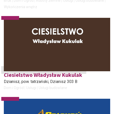
Bruk
Dom i Ogród
Roboty ziemne
Usługi
Usługi budowlane
Wykończenia wnętrz
Ciesielstwo Władysław Kukulak
Dzianisz, pow. tatrzański
, Dzianisz 303 B
Dom i Ogród
Usługi
Usługi budowlane