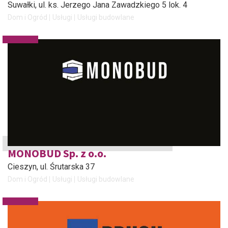
Suwałki
, ul. ks. Jerzego Jana Zawadzkiego 5 lok. 4
Dom i Ogród
Usługi
Usługi budowlane
MONOBUD Sp. z o.o.
Cieszyn
, ul. Śrutarska 37
Dom i Ogród
Usługi
Usługi budowlane