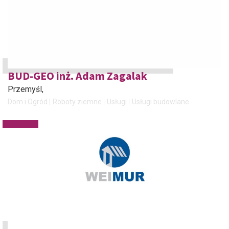
BUD-GEO inż. Adam Zagalak
Przemyśl
,
Dom i Ogród
Roboty ziemne
Usługi
Usługi budowlane