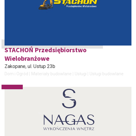
STACHOŃ Przedsiębiorstwo
Wielobranżowe
Zakopane
, ul. Ustup 23b
Dom i Ogród
Materiały budowlane
Usługi
Usługi budowlane