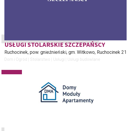
USŁUGI STOLARSKIE SZCZEPAŃSCY
Ruchocinek, pow. gnieźnieński, gm. Witkowo
, Ruchocinek 21
Dom i Ogród
Stolarstwo
Usługi
Usługi budowlane