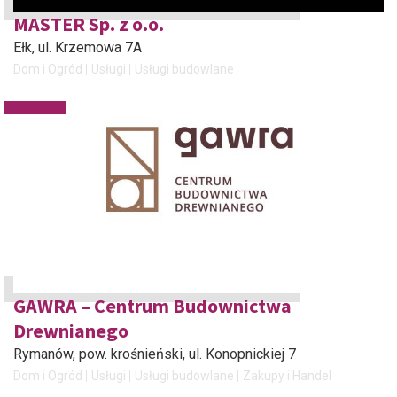
MASTER Sp. z o.o.
Ełk
, ul. Krzemowa 7A
Dom i Ogród
Usługi
Usługi budowlane
GAWRA – Centrum Budownictwa
Drewnianego
Rymanów, pow. krośnieński
, ul. Konopnickiej 7
Dom i Ogród
Usługi
Usługi budowlane
Zakupy i Handel