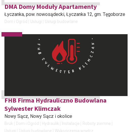
DMA Domy Moduły Apartamenty
Łyczanka, pow. nowosądecki
, Łyczanka 12, gm. Tęgoborze
Dom i Ogród
Usługi
Usługi budowlane
FHB Firma Hydrauliczno Budowlana
Sylwester Klimczak
Nowy Sącz
, Nowy Sącz i okolice
Bruk
Dom i Ogród
Hydraulik
Instalacje
Roboty ziemne
Usługi
Usługi budowlane
Wykończenia wnętrz