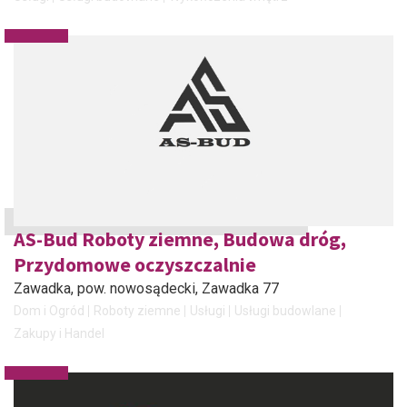
AS-Bud Roboty ziemne, Budowa dróg,
Przydomowe oczyszczalnie
Zawadka, pow. nowosądecki
, Zawadka 77
Dom i Ogród
Roboty ziemne
Usługi
Usługi budowlane
Zakupy i Handel