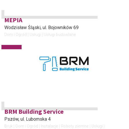
MEPIA
Wodzisław Śląski
, ul. Bojowników 69
Dom i Ogród
Usługi
Usługi budowlane
BRM Building Service
Pszów
, ul. Lubomska 4
Bruk
Dom i Ogród
Instalacje
Roboty ziemne
Usługi