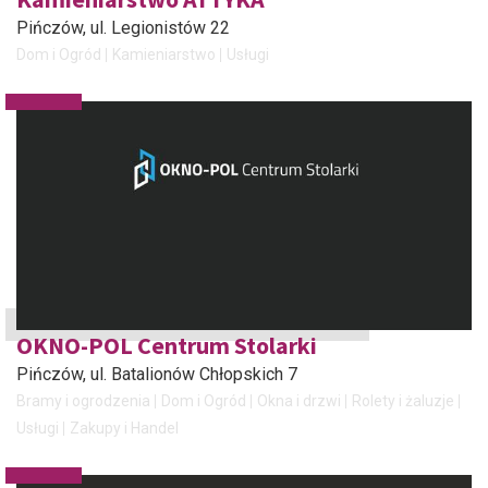
Pińczów
, ul. Legionistów 22
Dom i Ogród
Kamieniarstwo
Usługi
OKNO-POL Centrum Stolarki
Pińczów
, ul. Batalionów Chłopskich 7
Bramy i ogrodzenia
Dom i Ogród
Okna i drzwi
Rolety i żaluzje
Usługi
Zakupy i Handel