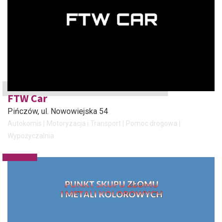
FTW Car
Pińczów
, ul. Nowowiejska 54
Autokomis
Motoryzacja i Transport
Pomoc drogowa
Wypożyczalnia