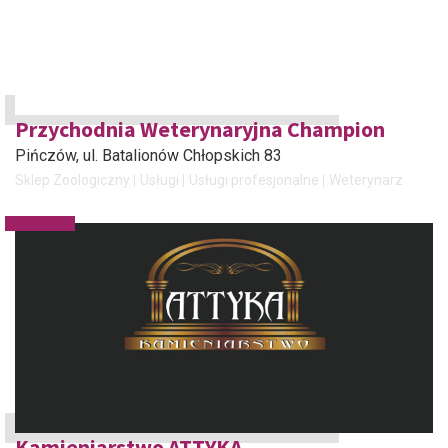
Przychodnia Weterynaryjna Champion
Pińczów
, ul. Batalionów Chłopskich 83
Sklep Zoologiczny
Usługi
Usługi profesjonalne
Weterynarz
Kamieniarstwo ATTYKA