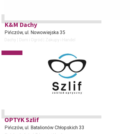
K&M Dachy
Pińczów
, ul. Nowowiejska 35
Dachy
Dom i Ogród
Zakupy i Handel
OPTYK Szlif
Pińczów
, ul. Batalionów Chłopskich 33