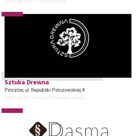
Optyk, okulista
Zdrowie i Uroda
Sztuka Drewna
Pińczów
, ul. Republiki Pińczowskiej 4
Dom i Ogród
Schody
Stolarstwo
Usługi