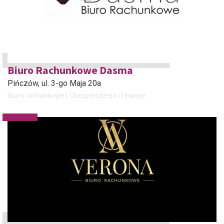
Biuro Rachunkowe Dasma
Pińczów
, ul. 3-go Maja 20a
Biuro rachunkowe
Ubezpieczenia i Finanse