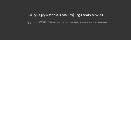
Polityka prywatności i cookies
|
Regulamin serwisu
Copyright © 2020 Geoplan - wszelkie prawa zastrzeżone